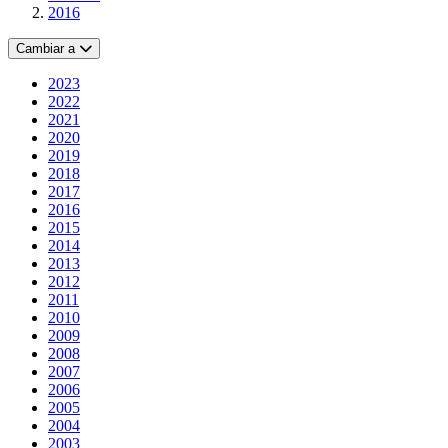
2016
Cambiar a
2023
2022
2021
2020
2019
2018
2017
2016
2015
2014
2013
2012
2011
2010
2009
2008
2007
2006
2005
2004
2003