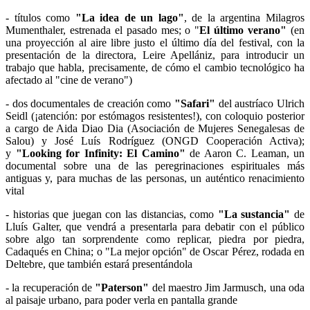
- títulos como
"La idea de un lago"
, de la argentina Milagros
Mumenthaler, estrenada el pasado mes; o "
El último verano"
(en
una proyección al aire libre justo el último día del festival, con la
presentación de la directora, Leire Apellániz, para introducir un
trabajo que habla, precisamente, de cómo el cambio tecnológico ha
afectado al "cine de verano")
- dos documentales de creación como
"Safari"
del austríaco Ulrich
Seidl (¡atención: por estómagos resistentes!), con coloquio posterior
a cargo de Aida Diao Dia (Asociación de Mujeres Senegalesas de
Salou) y José Luís Rodríguez (ONGD Cooperación Activa);
y
"Looking for Infinity: El Camino"
de Aaron C. Leaman, un
documental sobre una de las peregrinaciones espirituales más
antiguas y, para muchas de las personas, un auténtico renacimiento
vital
- historias que juegan con las distancias, como
"La sustancia"
de
Lluís Galter, que vendrá a presentarla para debatir con el público
sobre algo tan sorprendente como replicar, piedra por piedra,
Cadaqués en China; o "La mejor opción" de Oscar Pérez, rodada en
Deltebre, que también estará presentándola
- la recuperación de
"Paterson"
del maestro Jim Jarmusch, una oda
al paisaje urbano, para poder verla en pantalla grande