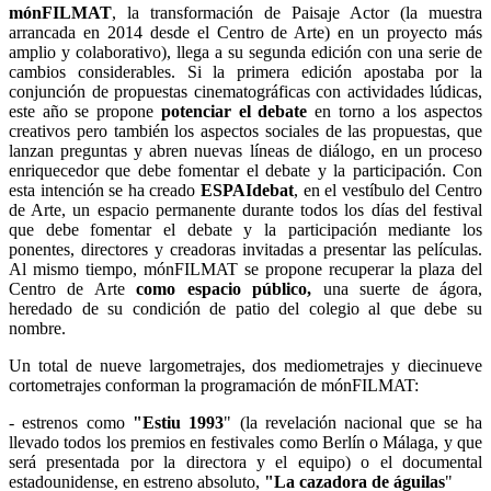
mónFILMAT
, la transformación de Paisaje Actor (la muestra
arrancada en 2014 desde el Centro de Arte) en un proyecto más
amplio y colaborativo), llega a su segunda edición con una serie de
cambios considerables. Si la primera edición apostaba por la
conjunción de propuestas cinematográficas con actividades lúdicas,
este año se propone
potenciar el debate
en torno a los aspectos
creativos pero también los aspectos sociales de las propuestas, que
lanzan preguntas y abren nuevas líneas de diálogo, en un proceso
enriquecedor que debe fomentar el debate y la participación. Con
esta intención se ha creado
ESPAIdebat
, en el vestíbulo del Centro
de Arte, un espacio permanente durante todos los días del festival
que debe fomentar el debate y la participación mediante los
ponentes, directores y creadoras invitadas a presentar las películas.
Al mismo tiempo, mónFILMAT se propone recuperar la plaza del
Centro de Arte
como espacio público,
una suerte de ágora,
heredado de su condición de patio del colegio al que debe su
nombre.
Un total de nueve largometrajes, dos mediometrajes y diecinueve
cortometrajes conforman la programación de mónFILMAT:
- estrenos como
"Estiu 1993
" (la revelación nacional que se ha
llevado todos los premios en festivales como Berlín o Málaga, y que
será presentada por la directora y el equipo) o el documental
estadounidense, en estreno absoluto,
"La cazadora de águilas
"