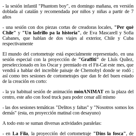
- la sesión infantil "Phantom boy", en domingo mañana, en versión
doblada al catalán y recomendada por niños y niñas a partir de 7
años
- una sesión con dos piezas cortas de creadoras locales,
"Per què
Chile"
y
"Un ladrillo pa la historia"
, de Eva Mascarell y Sofia
Cabanes, que hablan de dos viajes al exterior, Chile y Cuba
respectivamente
El mundo del cortometraje está especialmente representado, en una
sesión especial con la proyección de
"Graffiti"
de Lluís Quílez,
preseleccionado en los Oscar y premiado en el Fit-Cat este mes, que
vendrá a hablar del increíble paisaje de Chernobyl donde se rodó ;
así como tres sesiones de cortometrajes que dan fe del buen estado
de la creación en corto:
- la ya habitual sesión de animación
mónANIMAT
en la plaza del
centro, este año con food truck para poder cenar allí mismo
- las dos sesiones temáticas "Delitos y faltas" y "Nosotros somos los
demás" (esta, en proyección matinal con desayuno)
A todo esto se suman diversas actividades paralelas:
- en
La Fila
, la proyección del cortometraje
"Dins la fosca"
, de