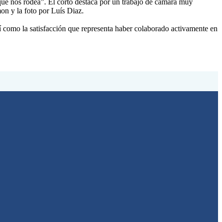
que nos rodea”. El corto destaca por un trabajo de cámara muy
on y la foto por Luís Diaz.
sí como la satisfacción que representa haber colaborado activamente en