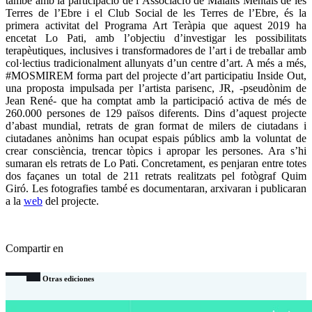
també amb la participació de l’Associació de Malalts Mentals de les
Terres de l’Ebre i el Club Social de les Terres de l’Ebre, és la
primera activitat del Programa Art Teràpia que aquest 2019 ha
encetat Lo Pati, amb l’objectiu d’investigar les possibilitats
terapèutiques, inclusives i transformadores de l’art i de treballar amb
col·lectius tradicionalment allunyats d’un centre d’art. A més a més,
#MOSMIREM forma part del projecte d’art participatiu Inside Out,
una proposta impulsada per l’artista parisenc, JR, -pseudònim de
Jean René- que ha comptat amb la participació activa de més de
260.000 persones de 129 països diferents. Dins d’aquest projecte
d’abast mundial, retrats de gran format de milers de ciutadans i
ciutadanes anònims han ocupat espais públics amb la voluntat de
crear consciència, trencar tòpics i apropar les persones. Ara s’hi
sumaran els retrats de Lo Pati. Concretament, es penjaran entre totes
dos façanes un total de 211 retrats realitzats pel fotògraf Quim
Giró. Les fotografies també es documentaran, arxivaran i publicaran
a la
web
del projecte.
Compartir en
Otras ediciones