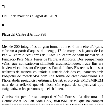
Del 17 de març fins al agost del 2019.
Plaça del Centre d'Art Lo Pati
Més de 200 fotografies de gran format de més d’un metre d’alçada,
cobriran a partir d’aquest diumenge, 17 de març, les façanes de Lo
Pati – Centre d’Art Terres de l’Ebre i el centre de salut mental de la
Fundació Pere Mata Terres de l’Ebre, a Amposta. Dos equipaments
veïns, que comparteixen similituds arquitectòniques, i que fins ara
havien viscut bastant d’esquenes l’un de l’altre. Els retrats han estat
realitzats de manera voluntària a usuaris dels dos equipaments amb
l’objectiu de mesclar-los com una forma de crear connexions i a
l’hora abolir prejudicis i estigmes. De fet, el projecte #MOSMIREM
neix de la reflexió que els llocs són espais de subjectivitat que
estigmatitzen les persones que els habiten.
Comissariat per l’artista ampostí Alfred Porres i la directora del
Centre d'Art Lo Pati Aida Boix, #MOSMIREM, que ha comptat