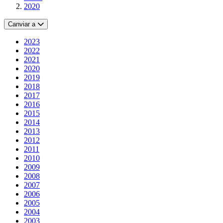
2020
Canviar a
2023
2022
2021
2020
2019
2018
2017
2016
2015
2014
2013
2012
2011
2010
2009
2008
2007
2006
2005
2004
2003