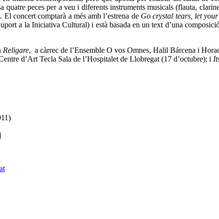
 quatre peces per a veu i diferents instruments musicals (flauta, clarine
ica. El concert comptarà a més amb l’estrena de
Go crystal tears, let you
t a la Iniciativa Cultural) i està basada en un text d’una composició
n
Religare
, a càrrec de l’Ensemble O vos Omnes, Halil Bárcena i Horac
Centre d’Art Tecla Sala de l’Hospitalet de Llobregat (17 d’octubre); i
It
011)
]
at