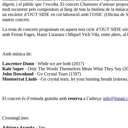
digerir, i el públic que l’escolta. El concert
Chansons d’amour
proposa
molt recurrent pels compositors al llarg de tota la història de la mús
un encàrrec d’OUT·SIDE en col·laboració amb l’OSIC (Oficina de Supor
mateix concert.
La resta de concerts programats en aquest nou cicle d’OUT·SIDE só
amb Ferran Fages, Haize Lizarazu i Miquel Vich Vila, entre altres, al 
Amb música de:
Lawrence Dunn
· While we are both (2017)
Kate Soper
· Only The Words Themselves Mean What They Say (2
John Downland
· Go Crystal Tears (1597)
Montserrat Lladó
· Go crystal tears, let your burning breath [estrena
El concert és d’entrada gratuïta amb
reserva
a l’adreça:
info@lopati.c
CrossingLines
Adriana Aranda
·
Veu