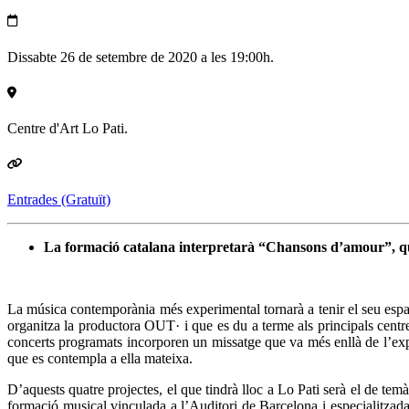
Dissabte 26 de setembre de 2020 a les 19:00h.
Centre d'Art Lo Pati.
Entrades (Gratuït)
La formació catalana interpretarà “Chansons d’amour”, qu
La música contemporània més experimental tornarà a tenir el seu esp
organitza la productora OUT· i que es du a terme als principals cent
concerts programats incorporen un missatge que va més enllà de l’expe
que es contempla a ella mateixa.
D’aquests quatre projectes, el que tindrà lloc a Lo Pati serà el de te
formació musical vinculada a l’Auditori de Barcelona i especialitzad