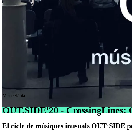
Miscel·lània
OUT.SIDE'20 - CrossingLines:
El cicle de músiques inusuals OUT·SIDE p