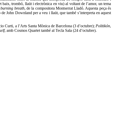
t baix, trombó, llaüt i electrònica en viu) al voltant de l’amor, un tema
r burning breath
, de la compositora Montserrat Lladó. Aquesta peça és
 de John Downland per a veu i llaüt, que també s’interpreta en aquest
io Curti, a l’Arts Santa Mònica de Barcelona (3 d’octubre);
Politikón
,
self
, amb Cosmos Quartet també al Tecla Sala (24 d’octubre).