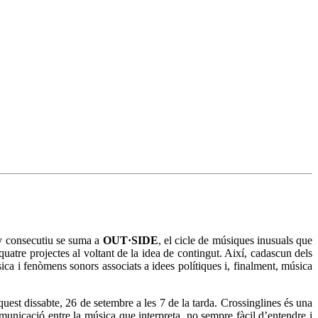
y consecutiu se suma a
OUT·SIDE
, el cicle de músiques inusuals que
tre projectes al voltant de la idea de contingut. Així, cadascun dels
ca i fenòmens sonors associats a idees polítiques i, finalment, música
quest dissabte, 26 de setembre a les 7 de la tarda. Crossinglines és una
unicació entre la música que interpreta, no sempre fàcil d’entendre i