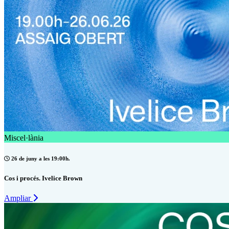
Miscel·lània
26 de juny a les 19:00h.
Cos i procés. Ivelice Brown
Ampliar