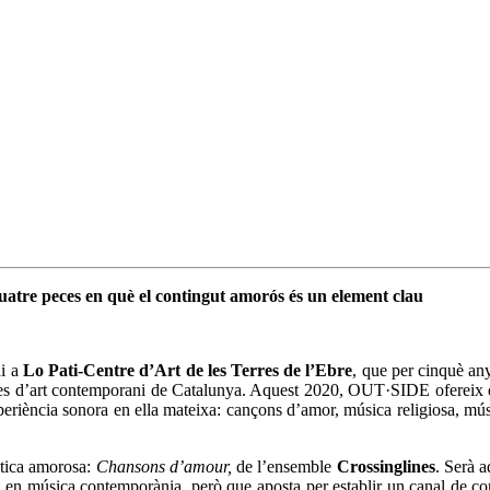
atre peces en què el contingut amorós és un element clau
ai a
Lo Pati-Centre d’Art de les Terres de l’Ebre
, que per cinquè an
res d’art contemporani de Catalunya. Aquest 2020, OUT·SIDE ofereix qua
riència sonora en ella mateixa: cançons d’amor, música religiosa, músi
màtica amorosa:
Chansons d’amour,
de l’ensemble
Crossinglines
. Serà a
a en música contemporània, però que aposta per establir un canal de com