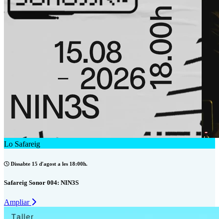
Lo Safareig
Dissabte 15 d'agost a les 18:00h.
Safareig Sonor 004: NIN3S
Ampliar