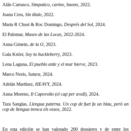
Alán Carrasco,
Simpatico, carino, buono,
2022.
Joana Cera,
Sin título,
2022.
Marta R Chust & Roc Domingo,
Després del Sol,
2024.
El Palomar,
Museo de las Locas,
2022-2024.
Anna Gimein,
de la O,
2023.
Gala Knörr,
Soy tu huckleberry,
2023.
Lena Laguna,
El pueblo arde y el mar hierve,
2023.
Marco Noris,
Sutura,
2024.
Adrián Martínez,
HEAVY,
2024.
Anna Moreno,
Il Capovolto (el cap per avall),
2024.
Tura Sanglas,
Llengua paterna. Un cop de fuet fa un blau, però un
cop de llengua trenca els ossos,
2022.
En esta edición se han valorado 200 dossieres y de entre los