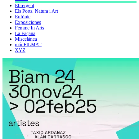
Ebrergent
Els Ports, Natura i Art
Eufònic
Exposiciones
Femme In Arts
La Façana
Miscelánea
mónFILMAT
XYZ