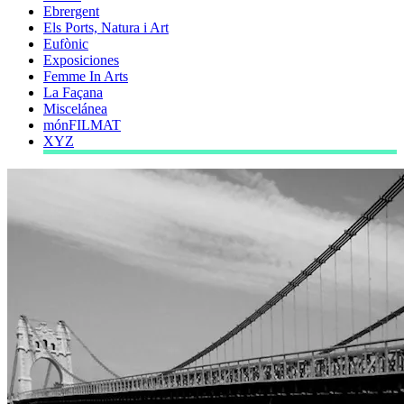
Ebrergent
Els Ports, Natura i Art
Eufònic
Exposiciones
Femme In Arts
La Façana
Miscelánea
mónFILMAT
XYZ