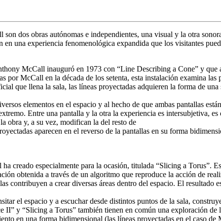
l son dos obras autónomas e independientes, una visual y la otra sonor
n en una experiencia fenomenológica expandida que los visitantes pued
 Anthony McCall inauguró en 1973 con “Line Describing a Cone” y que a
 por McCall en la década de los setenta, esta instalación examina las po
icial que llena la sala, las líneas proyectadas adquieren la forma de una
diversos elementos en el espacio y al hecho de que ambas pantallas están
o extremo. Entre una pantalla y la otra la experiencia es intersubjetiva, 
la obra y, a su vez, modifican la del resto de
-proyectadas aparecen en el reverso de la pantallas en su forma bidimens
l ha creado especialmente para la ocasión, titulada “Slicing a Torus”. 
ción obtenida a través de un algoritmo que reproduce la acción de real
as contribuyen a crear diversas áreas dentro del espacio. El resultado 
ansitar el espacio y a escuchar desde distintos puntos de la sala, const
ce II” y “Slicing a Torus” también tienen en común una exploración de 
ento en una forma bidimensional (las líneas proyectadas en el caso de 