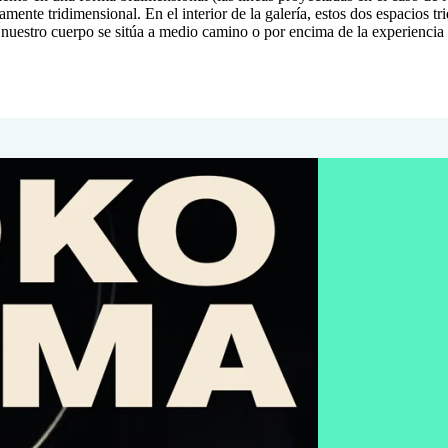
amente tridimensional. En el interior de la galería, estos dos espacios 
uestro cuerpo se sitúa a medio camino o por encima de la experiencia so