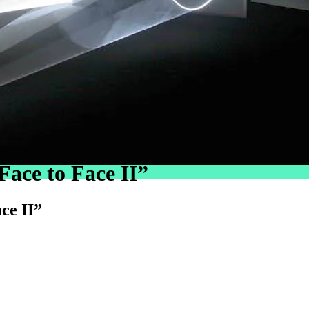
ace to Face II”
ce II”