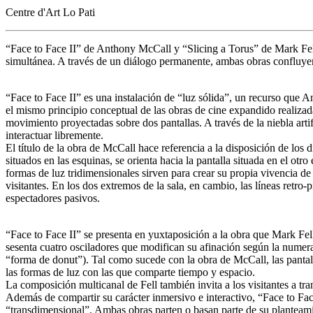
Centre d'Art Lo Pati
“Face to Face II” de Anthony McCall y “Slicing a Torus” de Mark Fel
simultánea. A través de un diálogo permanente, ambas obras confluye
“Face to Face II” es una instalación de “luz sólida”, un recurso que
el mismo principio conceptual de las obras de cine expandido realizadas
movimiento proyectadas sobre dos pantallas. A través de la niebla artif
interactuar libremente.
El título de la obra de McCall hace referencia a la disposición de los 
situados en las esquinas, se orienta hacia la pantalla situada en el otr
formas de luz tridimensionales sirven para crear su propia vivencia de 
visitantes. En los dos extremos de la sala, en cambio, las líneas retro
espectadores pasivos.
“Face to Face II” se presenta en yuxtaposición a la obra que Mark Fel
sesenta cuatro osciladores que modifican su afinación según la numera
“forma de donut”). Tal como sucede con la obra de McCall, las pantall
las formas de luz con las que comparte tiempo y espacio.
La composición multicanal de Fell también invita a los visitantes a tr
Además de compartir su carácter inmersivo e interactivo, “Face to Fa
“transdimensional”. Ambas obras parten o basan parte de su planteami