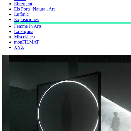
Ebrergent
Els Ports, Natura i Art
Eufònic
Exposiciones
Femme In Arts
La Façana
Miscelánea
mónFILMAT
XYZ