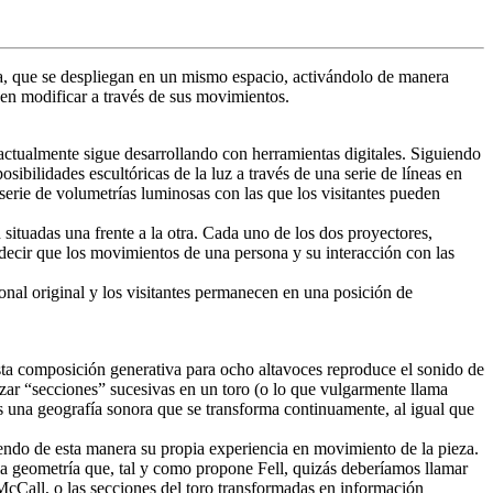
a, que se despliegan en un mismo espacio, activándolo de manera
en modificar a través de sus movimientos.
ctualmente sigue desarrollando con herramientas digitales. Siguiendo
sibilidades escultóricas de la luz a través de una serie de líneas en
 serie de volumetrías luminosas con las que los visitantes pueden
 situadas una frente a la otra. Cada uno de los dos proyectores,
es decir que los movimientos de una persona y su interacción con las
ional original y los visitantes permanecen en una posición de
Esta composición generativa para ocho altavoces reproduce el sonido de
izar “secciones” sucesivas en un toro (o lo que vulgarmente llama
es una geografía sonora que se transforma continuamente, al igual que
ruyendo de esta manera su propia experiencia en movimiento de la pieza.
la geometría que, tal y como propone Fell, quizás deberíamos llamar
McCall, o las secciones del toro transformadas en información