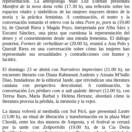
representación. La antropóloga Mari Luz Esteban presentará
Manifest de la nova dona vella
(17.30 h), una reflexión sobre los
espacios vitales y simbólicos de las mujeres mayores dentro de la
teoría y la práctica feminista. A continuación, el teatro y la
conversación tomarán el relevo con la obra
Porn jo, porn tu
(19.00
h), de Queralt Riera y Magda Puyo, interpretada por Alba Sáez y
Encarni Sánchez, una pieza que cuestiona la representación del
deseo y el consentimiento desde una mirada femenina. El diálogo
posterior,
Formes de verbalitzar-se
(20.00 h), reunirá a Ana Polo y
Queralt Riera en una conversación sobre cómo las mujeres han
representado sus sexualidades y contradicciones con humor y
lucidez.
El domingo 23 se abrirá con
Narratives imprevistes
(11.00 h), un
encuentro literario con Diana Rahmouni Audenis y Aissata M’ballo
Diao, fundadoras de la editorial Jande, que reivindican una literatura
catalana con perspectiva descolonial. A continuación, la
conversación
Les pèrdues com a salt quàntic literari
(12.00 h), con
Teresa Ibars, Maria Barbal y Helena Herranz, abordará cómo la
literatura procesa la pérdida, la memoria y la vejez.
La danza volverá al mediodía con Sol Picó, que presentará
Lastre
(13.00 h), un ritual de liberación y transformación en la plaza Mari
Chordà, entre los dos museos de Amposta, y el festival se cerrará
por la tarde con
Zeitporträts
(19.00 h), de la Cia Deria