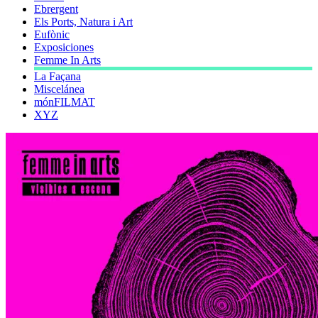
Ebrergent
Els Ports, Natura i Art
Eufònic
Exposiciones
Femme In Arts
La Façana
Miscelánea
mónFILMAT
XYZ