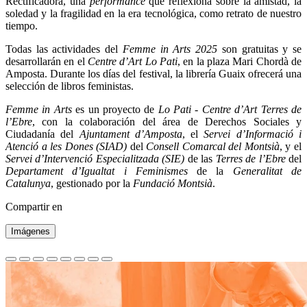
Rectificadora, una
performance
que reflexiona sobre la amistad, la
soledad y la fragilidad en la era tecnológica, como retrato de nuestro
tiempo.
Todas las actividades del
Femme in Arts 2025
son gratuitas y se
desarrollarán en el
Centre d’Art Lo Pati
, en la plaza Mari Chordà de
Amposta. Durante los días del festival, la librería Guaix ofrecerá una
selección de libros feministas.
Femme in Arts
es un proyecto de
Lo Pati - Centre d’Art Terres de
l’Ebre
, con la colaboración del área de Derechos Sociales y
Ciudadanía del
Ajuntament d’Amposta
, el
Servei d’Informació i
Atenció a les Dones (SIAD)
del
Consell Comarcal del Montsià
, y el
Servei d’Intervenció Especialitzada (SIE)
de las
Terres de l’Ebre
del
Departament d’Igualtat i Feminismes
de la
Generalitat de
Catalunya
, gestionado por la
Fundació Montsià
.
Compartir en
Imágenes