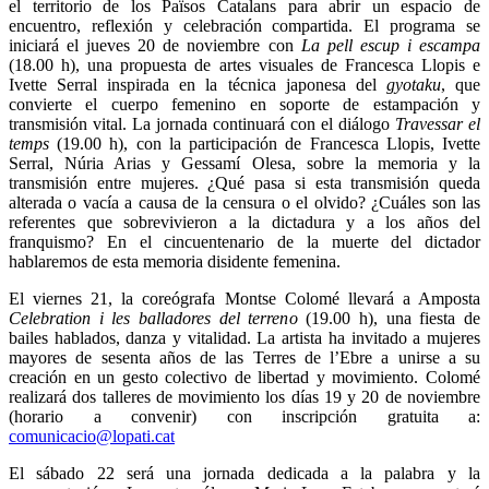
el territorio de los Països Catalans para abrir un espacio de
encuentro, reflexión y celebración compartida. El programa se
iniciará el jueves 20 de noviembre con
La pell escup i escampa
(18.00 h), una propuesta de artes visuales de Francesca Llopis e
Ivette Serral inspirada en la técnica japonesa del
gyotaku
, que
convierte el cuerpo femenino en soporte de estampación y
transmisión vital. La jornada continuará con el diálogo
Travessar el
temps
(19.00 h), con la participación de Francesca Llopis, Ivette
Serral, Núria Arias y Gessamí Olesa, sobre la memoria y la
transmisión entre mujeres. ¿Qué pasa si esta transmisión queda
alterada o vacía a causa de la censura o el olvido? ¿Cuáles son las
referentes que sobrevivieron a la dictadura y a los años del
franquismo? En el cincuentenario de la muerte del dictador
hablaremos de esta memoria disidente femenina.
El viernes 21, la coreógrafa Montse Colomé llevará a Amposta
Celebration i les balladores del terreno
(19.00 h), una fiesta de
bailes hablados, danza y vitalidad. La artista ha invitado a mujeres
mayores de sesenta años de las Terres de l’Ebre a unirse a su
creación en un gesto colectivo de libertad y movimiento. Colomé
realizará dos talleres de movimiento los días 19 y 20 de noviembre
(horario a convenir) con inscripción gratuita a:
comunicacio@lopati.cat
El sábado 22 será una jornada dedicada a la palabra y la