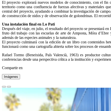
El proyecto explorará nuevos modelos de conocimiento, con el fin de 
territorio como una confluencia de fuerzas afectivas y materiales qu
central del proyecto, ayudando a combinar la investigación de campo, la
de construcción de nidos y de observación de golondrinas. El recorri
Una instalación final en Lo Pati
Después del viaje, en julio, el resultado del proyecto se presentará en
fruto del trabajo con las escuelas de arte de Amposta, Móra d’Ebre y
además de las especies animales y la naturaleza.
El proyecto culminará con la edición de un libro con contenidos he
funcionará como una cartografía abierta sobre los procesos de ensambla
Rafael Tormo (Beneixida, País Valencià, 1963) es productor cultura
conferencias desde una perspectiva crítica a la institución y experime
Compartir en
Imágenes