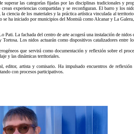
superar las categorías fijadas por las disciplinas tradicionales y pr
e crean experiencias compartidas y se reconfiguran. El barro y los nid
 ciencia de los materiales y la práctica artística vinculada al territori
do se ha iniciado por municipios del Montsià como Alcanar y La Galera,
 Lo Pati. La fachada del centro de arte acogerá una instalación de nidos d
 Tortosa. Los nidos actuarán como dispositivos catalizadores entre lo
terogéneos que servirá como documentación y reflexión sobre el proce
je y las dinámicas territoriales.
l, editor, artista y comisario. Ha impulsado encuentros de reflexión 
ntando con procesos participativos.