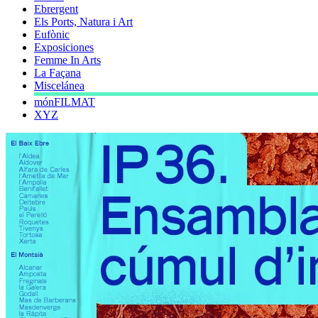
Ebrergent
Els Ports, Natura i Art
Eufònic
Exposiciones
Femme In Arts
La Façana
Miscelánea
mónFILMAT
XYZ