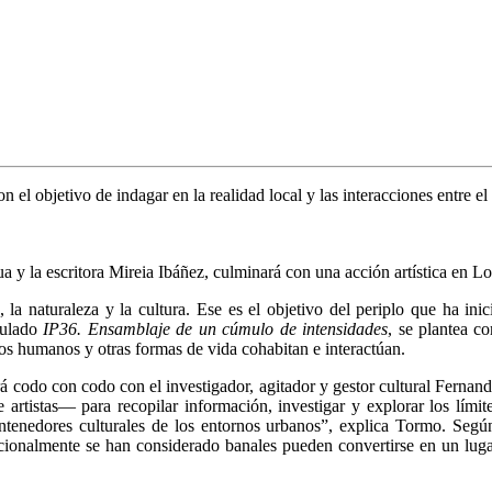
 el objetivo de indagar en la realidad local y las interacciones entre el te
ua y la escritora Mireia Ibáñez, culminará con una acción artística en L
d, la naturaleza y la cultura. Ese es el objetivo del periplo que ha ini
itulado
IP36. Ensamblaje de un cú
mulo de intensidades
, se plantea c
los humanos y otras formas de vida cohabitan e interactúan.
á codo con codo con el investigador, agitador y gestor cultural Fernan
tistas— para recopilar información, investigar y explorar los límites e
ntenedores culturales de los entornos urbanos”, explica Tormo. Según 
dicionalmente se han considerado banales pueden convertirse en un lug