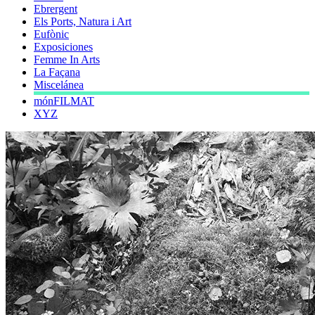
Ebrergent
Els Ports, Natura i Art
Eufònic
Exposiciones
Femme In Arts
La Façana
Miscelánea
mónFILMAT
XYZ