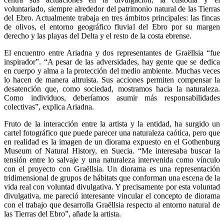
voluntariado, siempre alrededor del patrimonio natural de las Tierras
del Ebro. Actualmente trabaja en tres ámbitos principales: las fincas
de olivos, el entorno geográfico fluvial del Ebro por su margen
derecho y las playas del Delta y el resto de la costa ebrense.
El encuentro entre Ariadna y dos representantes de Graëllsia “fue
inspirador”. “A pesar de las adversidades, hay gente que se dedica
en cuerpo y alma a la protección del medio ambiente. Muchas veces
lo hacen de manera altruista. Sus acciones permiten compensar la
desatención que, como sociedad, mostramos hacia la naturaleza.
Como individuos, deberíamos asumir más responsabilidades
colectivas”, explica Ariadna.
Fruto de la interacción entre la artista y la entidad, ha surgido un
cartel fotográfico que puede parecer una naturaleza caótica, pero que
en realidad es la imagen de un diorama expuesto en el Gothenburg
Museum of Natural History, en Suecia. “Me interesaba buscar la
tensión entre lo salvaje y una naturaleza intervenida como vínculo
con el proyecto con Graëllsia. Un diorama es una representación
tridimensional de grupos de hábitats que conforman una escena de la
vida real con voluntad divulgativa. Y precisamente por esta voluntad
divulgativa, me pareció interesante vincular el concepto de diorama
con el trabajo que desarrolla Graëllsia respecto al entorno natural de
las Tierras del Ebro”, añade la artista.