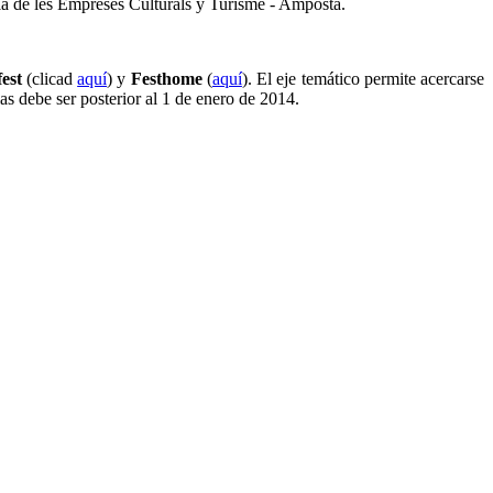
là de les Empreses Culturals y Turisme - Amposta.
est
(clicad
aquí
) y
Festhome
(
aquí
). El eje temático permite acercarse
as debe ser posterior al 1 de enero de 2014.