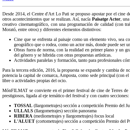
Desde 2014, el Centre d'Art Lo Pati se propuso apostar por el cine d
otros acontecimientos que se realizan. Así, nacía
Paisatge Actor
, una
creativo cinematográfico, con una programación de calidad (con t
Morató, entre otros) y diferentes elementos distintivos:
Cine que se enfrenta al paisaje como un elemento vivo, sea co
geográfico que o rodea, como un actor más, donde puede ser un e
Obras fuera de norma, con la realidad en primer plano y un gra
del género y se hibrida con otras propuestas artísticas.
Actividades paralelas y formación, tanto para profesionales cómo
Para la tercera edición, 2016, la propuesta se expande y cambia de 
potencia la capital de comarca, Amposta, como sede principal (con el
libre o actividades propias del ocio.
MónFILMAT se convierte en el primer festival de cine de Terres de l'
prestigiosos, ligada al eje temático del festival y con cuatro secciones:
TOSSAL
(llargometrajes) sección a competición Premio del Jur
ULLALS
(llargometrajes) sección panorama
RIBERA
(mediometrajes y llargometrajes) focus local
L'ALUET
(cortometrajes) sección a competición Premio del P