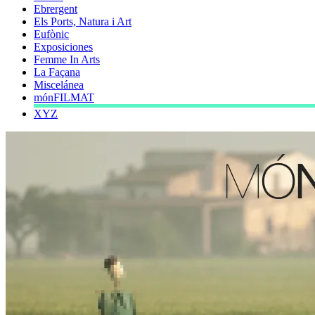
Ebrergent
Els Ports, Natura i Art
Eufònic
Exposiciones
Femme In Arts
La Façana
Miscelánea
mónFILMAT
XYZ