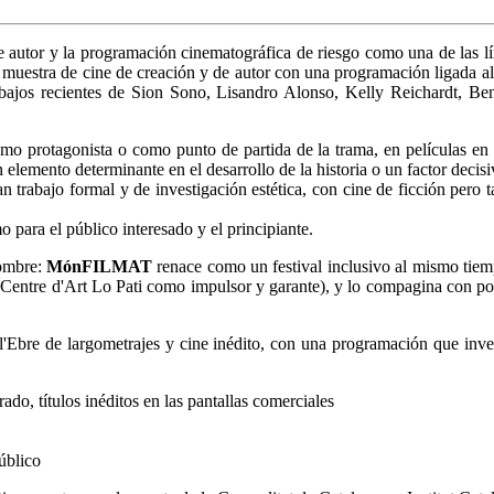
e autor y la programación cinematográfica de riesgo como una de las lí
 muestra de cine de creación y de autor con una programación ligada al 
rabajos recientes de Sion Sono, Lisandro Alonso, Kelly Reichardt, 
mo protagonista o como punto de partida de la trama, en películas en l
lemento determinante en el desarrollo de la historia o un factor decisi
n trabajo formal y de investigación estética, con cine de ficción pero
 para el público interesado y el principiante.
nombre:
MónFILMAT
renace como un festival inclusivo al mismo tiemp
 Centre d'Art Lo Pati como impulsor y garante), y lo compagina con po
Ebre de largometrajes y cine inédito, con una programación que invest
ado, títulos inéditos en las pantallas comerciales
úblico