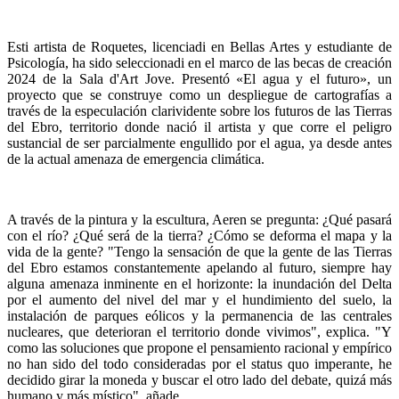
Esti artista de Roquetes, licenciadi en Bellas Artes y estudiante de
Psicología, ha sido seleccionadi en el marco de las becas de creación
2024 de la Sala d'Art Jove. Presentó «El agua y el futuro», un
proyecto que se construye como un despliegue de cartografías a
través de la especulación clarividente sobre los futuros de las Tierras
del Ebro, territorio donde nació il artista y que corre el peligro
sustancial de ser parcialmente engullido por el agua, ya desde antes
de la actual amenaza de emergencia climática.
A través de la pintura y la escultura, Aeren se pregunta: ¿Qué pasará
con el río? ¿Qué será de la tierra? ¿Cómo se deforma el mapa y la
vida de la gente? "Tengo la sensación de que la gente de las Tierras
del Ebro estamos constantemente apelando al futuro, siempre hay
alguna amenaza inminente en el horizonte: la inundación del Delta
por el aumento del nivel del mar y el hundimiento del suelo, la
instalación de parques eólicos y la permanencia de las centrales
nucleares, que deterioran el territorio donde vivimos", explica. "Y
como las soluciones que propone el pensamiento racional y empírico
no han sido del todo consideradas por el status quo imperante, he
decidido girar la moneda y buscar el otro lado del debate, quizá más
humano y más místico", añade.