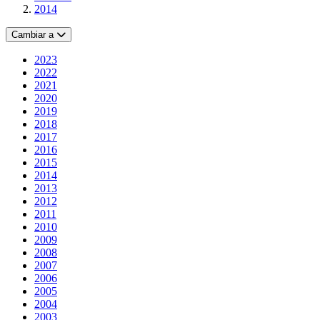
2014
Cambiar a
2023
2022
2021
2020
2019
2018
2017
2016
2015
2014
2013
2012
2011
2010
2009
2008
2007
2006
2005
2004
2003