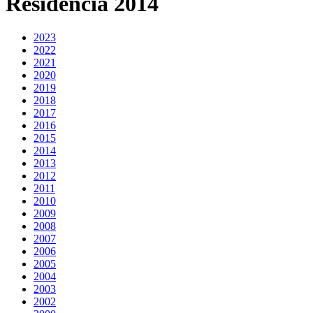
Residència 2014
2023
2022
2021
2020
2019
2018
2017
2016
2015
2014
2013
2012
2011
2010
2009
2008
2007
2006
2005
2004
2003
2002