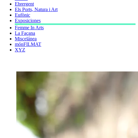
Ebrergent
Els Ports, Natura i Art
Eufònic
Exposiciones
Femme In Arts
La Façana
Miscelánea
mónFILMAT
XYZ