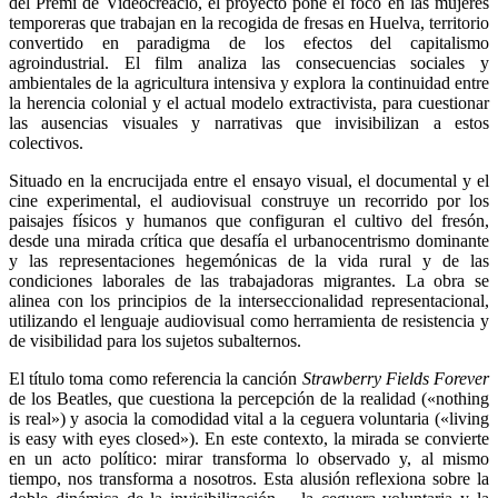
del Premi de Videocreació, el proyecto pone el foco en las mujeres
temporeras que trabajan en la recogida de fresas en Huelva, territorio
convertido en paradigma de los efectos del capitalismo
agroindustrial. El film analiza las consecuencias sociales y
ambientales de la agricultura intensiva y explora la continuidad entre
la herencia colonial y el actual modelo extractivista, para cuestionar
las ausencias visuales y narrativas que invisibilizan a estos
colectivos.
Situado en la encrucijada entre el ensayo visual, el documental y el
cine experimental, el audiovisual construye un recorrido por los
paisajes físicos y humanos que configuran el cultivo del fresón,
desde una mirada crítica que desafía el urbanocentrismo dominante
y las representaciones hegemónicas de la vida rural y de las
condiciones laborales de las trabajadoras migrantes. La obra se
alinea con los principios de la interseccionalidad representacional,
utilizando el lenguaje audiovisual como herramienta de resistencia y
de visibilidad para los sujetos subalternos.
El título toma como referencia la canción
Strawberry Fields Forever
de los Beatles, que cuestiona la percepción de la realidad («nothing
is real») y asocia la comodidad vital a la ceguera voluntaria («living
is easy with eyes closed»). En este contexto, la mirada se convierte
en un acto político: mirar transforma lo observado y, al mismo
tiempo, nos transforma a nosotros. Esta alusión reflexiona sobre la