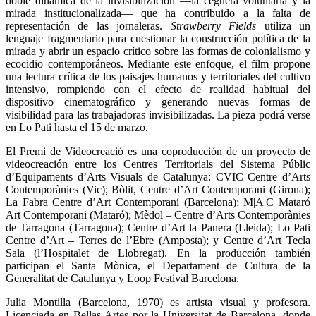
doble dinámica de la invisibilización —la ceguera voluntaria y la
mirada institucionalizada— que ha contribuido a la falta de
representación de las jornaleras.
Strawberry Fields
utiliza un
lenguaje fragmentario para cuestionar la construcción política de la
mirada y abrir un espacio crítico sobre las formas de colonialismo y
ecocidio contemporáneos. Mediante este enfoque, el film propone
una lectura crítica de los paisajes humanos y territoriales del cultivo
intensivo, rompiendo con el efecto de realidad habitual del
dispositivo cinematográfico y generando nuevas formas de
visibilidad para las trabajadoras invisibilizadas. La pieza podrá verse
en Lo Pati hasta el 15 de marzo.
El Premi de Videocreació es una coproducción de un proyecto de
videocreación entre los Centres Territorials del Sistema Públic
d’Equipaments d’Arts Visuals de Catalunya: CVIC Centre d’Arts
Contemporànies (Vic); Bòlit, Centre d’Art Contemporani (Girona);
La Fabra Centre d’Art Contemporani (Barcelona); M|A|C Mataró
Art Contemporani (Mataró); Mèdol – Centre d’Arts Contemporànies
de Tarragona (Tarragona); Centre d’Art la Panera (Lleida); Lo Pati
Centre d’Art – Terres de l’Ebre (Amposta); y Centre d’Art Tecla
Sala (l’Hospitalet de Llobregat). En la producción también
participan el Santa Mònica, el Departament de Cultura de la
Generalitat de Catalunya y Loop Festival Barcelona.
Julia Montilla (Barcelona, 1970) es artista visual y profesora.
Licenciada en Bellas Artes por la Universitat de Barcelona, donde