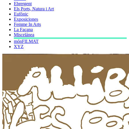
Ebrergent
Els Ports, Natura i Art
Eufònic
Exposiciones
Femme In Arts
La Façana
Miscelánea
mónFILMAT
XYZ