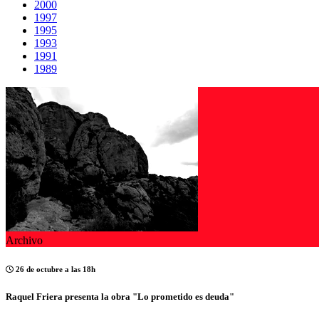
2000
1997
1995
1993
1991
1989
Archivo
26 de octubre a las 18h
Raquel Friera presenta la obra "Lo prometido es deuda"