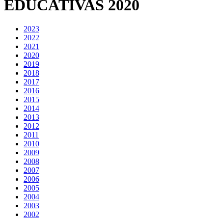
EDUCATIVAS 2020
2023
2022
2021
2020
2019
2018
2017
2016
2015
2014
2013
2012
2011
2010
2009
2008
2007
2006
2005
2004
2003
2002