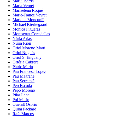
Mari Chordà
Maria Vernet
Mariaelena Roqué
Marie-France Veyrat
Mariona Moncunill
Michael Kierkegaard
Mònica Figueras
Montserrat Cortadellas
Núria Arias
Núria Rion
Oriol Moreno Martí
Oriol Noguès
Oriol S. Enguany
Ortésia Cabrera
Pàtric Marín
Pau Francesc López
Pau Magrané
Pau Serramià
Pep Escoda
Pepo Moreno
Pilar Lanau
Pol Masip
Queralt Osorio
Quim Packard
Rafa Marcos