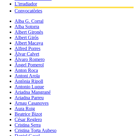
L'irradiador
Convocatòries
Alba G. Corral
Alba Sotorra
Albert Gironès
Albert Girós
Albert Macaya
Alfred Porres
Àlvar Calvet
Álvaro Romero
Àngel Pomerol
Anton Roca
Antoni Arola
Antònia Ripoll
Antonio Luque
Ariadna Mangrané
Ariadna Parreu
Arnau Casanoves
Aura Roig
Beatrice Bizot
César Reglero
Cristina Serra
Cristina Torta Aubeso
Daniel Gasol