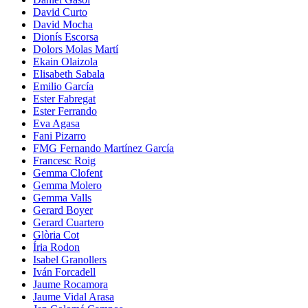
David Curto
David Mocha
Dionís Escorsa
Dolors Molas Martí
Ekain Olaizola
Elisabeth Sabala
Emilio García
Ester Fabregat
Ester Ferrando
Eva Agasa
Fani Pizarro
FMG Fernando Martínez García
Francesc Roig
Gemma Clofent
Gemma Molero
Gemma Valls
Gerard Boyer
Gerard Cuartero
Glòria Cot
Íria Rodon
Isabel Granollers
Iván Forcadell
Jaume Rocamora
Jaume Vidal Arasa