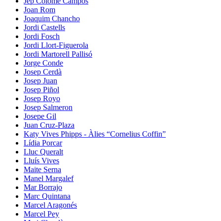
Jep Colomé Campos
Joan Rom
Joaquim Chancho
Jordi Castells
Jordi Fosch
Jordi Llort-Figuerola
Jordi Martorell Pallisó
Jorge Conde
Josep Cerdà
Josep Juan
Josep Piñol
Josep Royo
Josep Salmeron
Josepe Gil
Juan Cruz-Plaza
Katy Vives Phipps - Àlies “Cornelius Coffin”
Lídia Porcar
Lluc Queralt
Lluís Vives
Maite Serna
Manel Margalef
Mar Borrajo
Marc Quintana
Marcel Aragonés
Marcel Pey