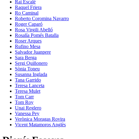
Rai Escalé
Raquel Friera
Ro Caminal
Roberto Coromina Navarro
Roger Caparó
Rosa Virgili Abelló
Rosalía Pomés Batalla
Roser Arques
Rufino Mesa
Salvador Juanpere
Sara Berga
Sergi Quiñonero
Sònia Toneu
Susanna Inglada
Tana Garrido
Teresa Lanceta
Teresa Mulet
Tom Carr
Tom Roy
Unai Reglero
Vanessa Pey
Verònica Moragas Rovira
Vicent Matamoros Anglès