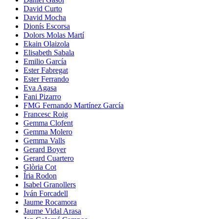
David Curto
David Mocha
Dionís Escorsa
Dolors Molas Martí
Ekain Olaizola
Elisabeth Sabala
Emilio García
Ester Fabregat
Ester Ferrando
Eva Agasa
Fani Pizarro
FMG Fernando Martínez García
Francesc Roig
Gemma Clofent
Gemma Molero
Gemma Valls
Gerard Boyer
Gerard Cuartero
Glòria Cot
Íria Rodon
Isabel Granollers
Iván Forcadell
Jaume Rocamora
Jaume Vidal Arasa