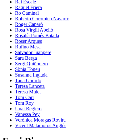
Rai Escalé
Raquel Friera
Ro Caminal
Roberto Coromina Navarro
Roger Caparó
Rosa Virgili Abelló
Rosalía Pomés Batalla
Roser Arques
Rufino Mesa
Salvador Juanpere
Sara Berga
Sergi Quiñonero
Sònia Toneu
Susanna Inglada
Tana Garrido
Teresa Lanceta
Teresa Mulet
Tom Carr
Tom Roy
Unai Reglero
Vanessa Pey
Verònica Moragas Rovira
Vicent Matamoros Anglès