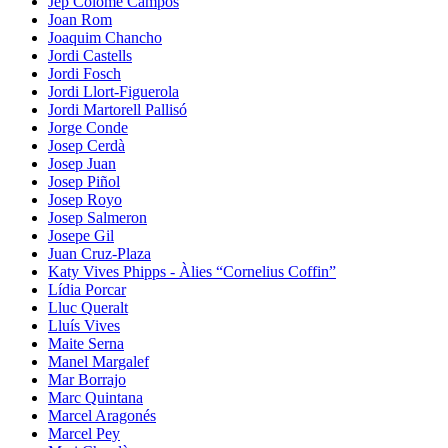
Jep Colomé Campos
Joan Rom
Joaquim Chancho
Jordi Castells
Jordi Fosch
Jordi Llort-Figuerola
Jordi Martorell Pallisó
Jorge Conde
Josep Cerdà
Josep Juan
Josep Piñol
Josep Royo
Josep Salmeron
Josepe Gil
Juan Cruz-Plaza
Katy Vives Phipps - Àlies “Cornelius Coffin”
Lídia Porcar
Lluc Queralt
Lluís Vives
Maite Serna
Manel Margalef
Mar Borrajo
Marc Quintana
Marcel Aragonés
Marcel Pey