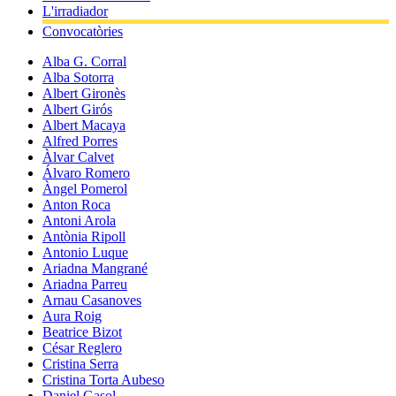
L'irradiador
Convocatòries
Alba G. Corral
Alba Sotorra
Albert Gironès
Albert Girós
Albert Macaya
Alfred Porres
Àlvar Calvet
Álvaro Romero
Àngel Pomerol
Anton Roca
Antoni Arola
Antònia Ripoll
Antonio Luque
Ariadna Mangrané
Ariadna Parreu
Arnau Casanoves
Aura Roig
Beatrice Bizot
César Reglero
Cristina Serra
Cristina Torta Aubeso
Daniel Gasol