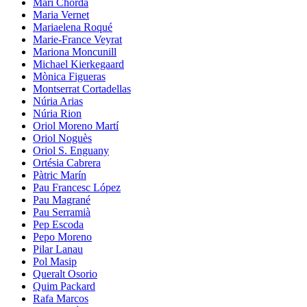
Mari Chordà
Maria Vernet
Mariaelena Roqué
Marie-France Veyrat
Mariona Moncunill
Michael Kierkegaard
Mònica Figueras
Montserrat Cortadellas
Núria Arias
Núria Rion
Oriol Moreno Martí
Oriol Noguès
Oriol S. Enguany
Ortésia Cabrera
Pàtric Marín
Pau Francesc López
Pau Magrané
Pau Serramià
Pep Escoda
Pepo Moreno
Pilar Lanau
Pol Masip
Queralt Osorio
Quim Packard
Rafa Marcos