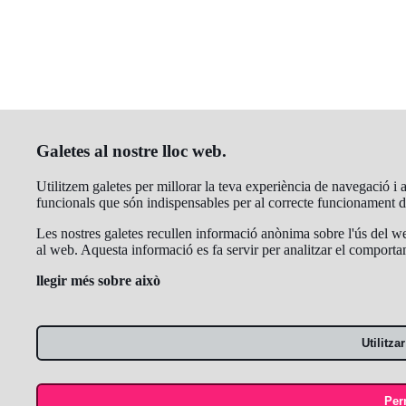
Galetes al nostre lloc web.
Utilitzem galetes per millorar la teva experiència de navegació i a
funcionals que són indispensables per al correcte funcionament 
Les nostres galetes recullen informació anònima sobre l'ús del web
al web. Aquesta informació es fa servir per analitzar el comportam
llegir més sobre això
Utilitz
Per