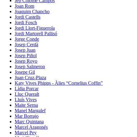
Jep Colomé Campos
Joan Rom
Joaquim Chancho
Jordi Castells
Jordi Fosch
Jordi Llort-Figuerola
Jordi Martorell Pallisó
Jorge Conde
Josep Cerdà
Josep Juan
Josep Piñol
Josep Royo
Josep Salmeron
Josepe Gil
Juan Cruz-Plaza
Katy Vives Phipps - Àlies “Cornelius Coffin”
Lídia Porcar
Lluc Queralt
Lluís Vives
Maite Serna
Manel Margalef
Mar Borrajo
Marc Quintana
Marcel Aragonés
Marcel Pey