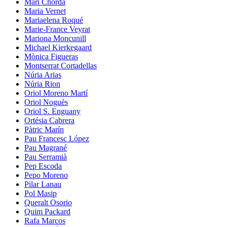
Mari Chordà
Maria Vernet
Mariaelena Roqué
Marie-France Veyrat
Mariona Moncunill
Michael Kierkegaard
Mònica Figueras
Montserrat Cortadellas
Núria Arias
Núria Rion
Oriol Moreno Martí
Oriol Noguès
Oriol S. Enguany
Ortésia Cabrera
Pàtric Marín
Pau Francesc López
Pau Magrané
Pau Serramià
Pep Escoda
Pepo Moreno
Pilar Lanau
Pol Masip
Queralt Osorio
Quim Packard
Rafa Marcos