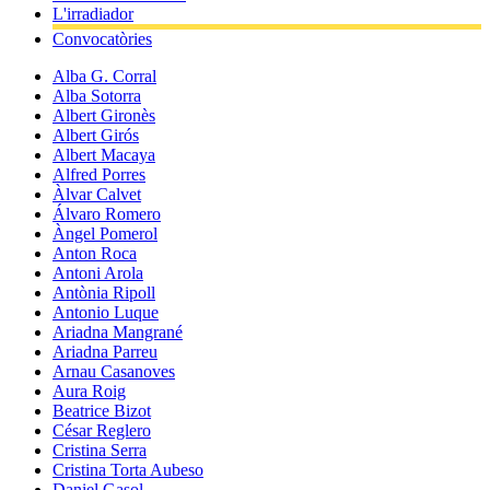
L'irradiador
Convocatòries
Alba G. Corral
Alba Sotorra
Albert Gironès
Albert Girós
Albert Macaya
Alfred Porres
Àlvar Calvet
Álvaro Romero
Àngel Pomerol
Anton Roca
Antoni Arola
Antònia Ripoll
Antonio Luque
Ariadna Mangrané
Ariadna Parreu
Arnau Casanoves
Aura Roig
Beatrice Bizot
César Reglero
Cristina Serra
Cristina Torta Aubeso
Daniel Gasol