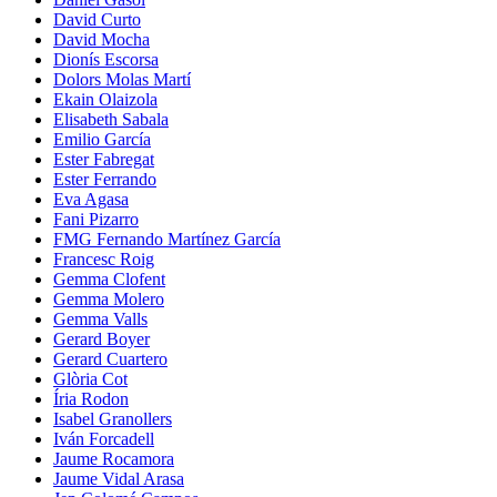
David Curto
David Mocha
Dionís Escorsa
Dolors Molas Martí
Ekain Olaizola
Elisabeth Sabala
Emilio García
Ester Fabregat
Ester Ferrando
Eva Agasa
Fani Pizarro
FMG Fernando Martínez García
Francesc Roig
Gemma Clofent
Gemma Molero
Gemma Valls
Gerard Boyer
Gerard Cuartero
Glòria Cot
Íria Rodon
Isabel Granollers
Iván Forcadell
Jaume Rocamora
Jaume Vidal Arasa