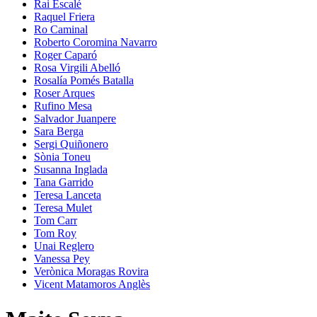
Rai Escalé
Raquel Friera
Ro Caminal
Roberto Coromina Navarro
Roger Caparó
Rosa Virgili Abelló
Rosalía Pomés Batalla
Roser Arques
Rufino Mesa
Salvador Juanpere
Sara Berga
Sergi Quiñonero
Sònia Toneu
Susanna Inglada
Tana Garrido
Teresa Lanceta
Teresa Mulet
Tom Carr
Tom Roy
Unai Reglero
Vanessa Pey
Verònica Moragas Rovira
Vicent Matamoros Anglès