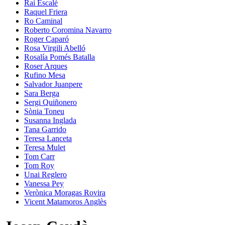
Rai Escalé
Raquel Friera
Ro Caminal
Roberto Coromina Navarro
Roger Caparó
Rosa Virgili Abelló
Rosalía Pomés Batalla
Roser Arques
Rufino Mesa
Salvador Juanpere
Sara Berga
Sergi Quiñonero
Sònia Toneu
Susanna Inglada
Tana Garrido
Teresa Lanceta
Teresa Mulet
Tom Carr
Tom Roy
Unai Reglero
Vanessa Pey
Verònica Moragas Rovira
Vicent Matamoros Anglès