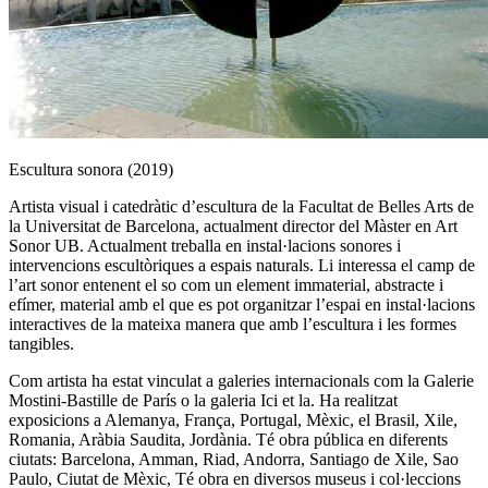
Escultura sonora (2019)
Artista visual i catedràtic d’escultura de la Facultat de Belles Arts de
la Universitat de Barcelona, actualment director del Màster en Art
Sonor UB. Actualment treballa en instal·lacions sonores i
intervencions escultòriques a espais naturals. Li interessa el camp de
l’art sonor entenent el so com un element immaterial, abstracte i
efímer, material amb el que es pot organitzar l’espai en instal·lacions
interactives de la mateixa manera que amb l’escultura i les formes
tangibles.
Com artista ha estat vinculat a galeries internacionals com la Galerie
Mostini-Bastille de París o la galeria Ici et la. Ha realitzat
exposicions a Alemanya, França, Portugal, Mèxic, el Brasil, Xile,
Romania, Aràbia Saudita, Jordània. Té obra pública en diferents
ciutats: Barcelona, Amman, Riad, Andorra, Santiago de Xile, Sao
Paulo, Ciutat de Mèxic, Té obra en diversos museus i col·leccions