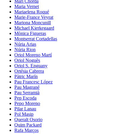
Mari Chordà
Maria Vernet
Mariaelena Roqué
Marie-France Veyrat
Mariona Moncunill
Michael Kierkegaard
Mònica Figueras
Montserrat Cortadellas
Núria Arias
Núria Rion
Oriol Moreno Martí
Oriol Noguès
Oriol S. Enguany
Ortésia Cabrera
Pàtric Marín
Pau Francesc López
Pau Magrané
Pau Serramià
Pep Escoda
Pepo Moreno
Pilar Lanau
Pol Masip
Queralt Osorio
Quim Packard
Rafa Marcos