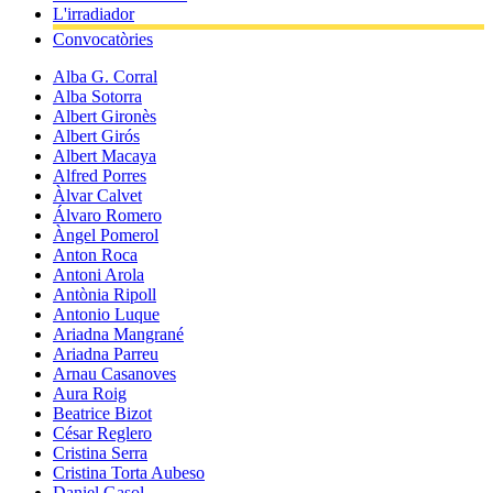
L'irradiador
Convocatòries
Alba G. Corral
Alba Sotorra
Albert Gironès
Albert Girós
Albert Macaya
Alfred Porres
Àlvar Calvet
Álvaro Romero
Àngel Pomerol
Anton Roca
Antoni Arola
Antònia Ripoll
Antonio Luque
Ariadna Mangrané
Ariadna Parreu
Arnau Casanoves
Aura Roig
Beatrice Bizot
César Reglero
Cristina Serra
Cristina Torta Aubeso
Daniel Gasol