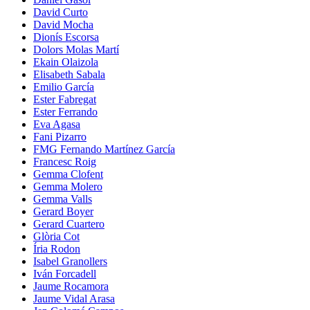
David Curto
David Mocha
Dionís Escorsa
Dolors Molas Martí
Ekain Olaizola
Elisabeth Sabala
Emilio García
Ester Fabregat
Ester Ferrando
Eva Agasa
Fani Pizarro
FMG Fernando Martínez García
Francesc Roig
Gemma Clofent
Gemma Molero
Gemma Valls
Gerard Boyer
Gerard Cuartero
Glòria Cot
Íria Rodon
Isabel Granollers
Iván Forcadell
Jaume Rocamora
Jaume Vidal Arasa