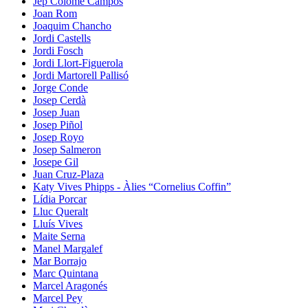
Jep Colomé Campos
Joan Rom
Joaquim Chancho
Jordi Castells
Jordi Fosch
Jordi Llort-Figuerola
Jordi Martorell Pallisó
Jorge Conde
Josep Cerdà
Josep Juan
Josep Piñol
Josep Royo
Josep Salmeron
Josepe Gil
Juan Cruz-Plaza
Katy Vives Phipps - Àlies “Cornelius Coffin”
Lídia Porcar
Lluc Queralt
Lluís Vives
Maite Serna
Manel Margalef
Mar Borrajo
Marc Quintana
Marcel Aragonés
Marcel Pey