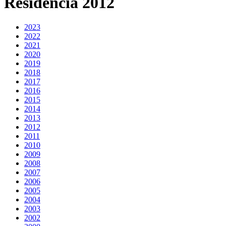
Residencia 2012
2023
2022
2021
2020
2019
2018
2017
2016
2015
2014
2013
2012
2011
2010
2009
2008
2007
2006
2005
2004
2003
2002