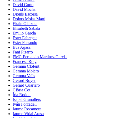
David Curto
David Mocha
Dionís Escorsa
Dolors Molas Martí
Ekain Olaizola
Elisabeth Sabala
Emilio García
Ester Fabregat
Ester Ferrando
Eva Agasa
Fani Pizarro
FMG Fernando Martínez García
Francesc Roig
Gemma Clofent
Gemma Molero
Gemma Valls
Gerard Boyer
Gerard Cuartero
Glòria Cot
Íria Rodon
Isabel Granollers
Iván Forcadell
Jaume Rocamora
Jaume Vidal Arasa