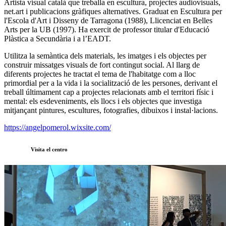
Artista visual català que treballa en escultura, projectes audiovisuals,
net.art i publicacions gràfiques alternatives. Graduat en Escultura per
l'Escola d'Art i Disseny de Tarragona (1988), Llicenciat en Belles
Arts per la UB (1997). Ha exercit de professor titular d'Educació
Plàstica a Secundària i a l’EADT.
Utilitza la semàntica dels materials, les imatges i els objectes per
construir missatges visuals de fort contingut social. Al llarg de
diferents projectes he tractat el tema de l'habitatge com a lloc
primordial per a la vida i la socialització de les persones, derivant el
treball últimament cap a projectes relacionats amb el territori físic i
mental: els esdeveniments, els llocs i els objectes que investiga
mitjançant pintures, escultures, fotografies, dibuixos i instal·lacions.
https://angelpomerol.wixsite.com/
Visita el centro