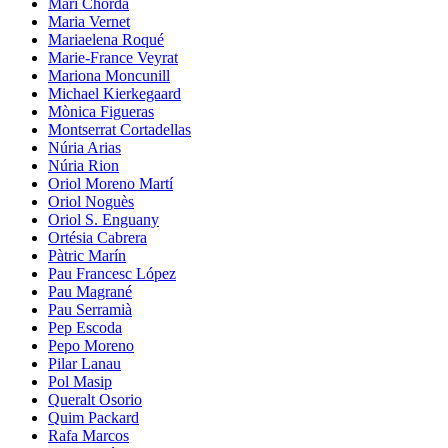
Mari Chordà
Maria Vernet
Mariaelena Roqué
Marie-France Veyrat
Mariona Moncunill
Michael Kierkegaard
Mònica Figueras
Montserrat Cortadellas
Núria Arias
Núria Rion
Oriol Moreno Martí
Oriol Noguès
Oriol S. Enguany
Ortésia Cabrera
Pàtric Marín
Pau Francesc López
Pau Magrané
Pau Serramià
Pep Escoda
Pepo Moreno
Pilar Lanau
Pol Masip
Queralt Osorio
Quim Packard
Rafa Marcos