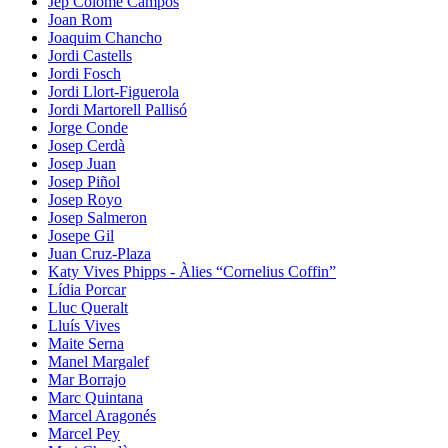
Jep Colomé Campos
Joan Rom
Joaquim Chancho
Jordi Castells
Jordi Fosch
Jordi Llort-Figuerola
Jordi Martorell Pallisó
Jorge Conde
Josep Cerdà
Josep Juan
Josep Piñol
Josep Royo
Josep Salmeron
Josepe Gil
Juan Cruz-Plaza
Katy Vives Phipps - Àlies “Cornelius Coffin”
Lídia Porcar
Lluc Queralt
Lluís Vives
Maite Serna
Manel Margalef
Mar Borrajo
Marc Quintana
Marcel Aragonés
Marcel Pey