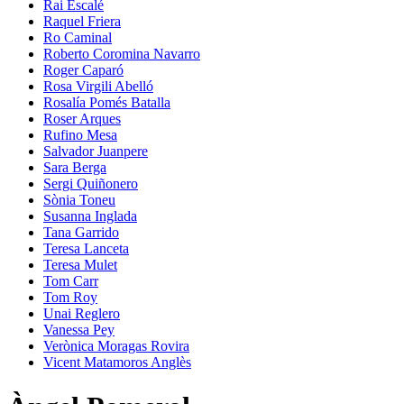
Rai Escalé
Raquel Friera
Ro Caminal
Roberto Coromina Navarro
Roger Caparó
Rosa Virgili Abelló
Rosalía Pomés Batalla
Roser Arques
Rufino Mesa
Salvador Juanpere
Sara Berga
Sergi Quiñonero
Sònia Toneu
Susanna Inglada
Tana Garrido
Teresa Lanceta
Teresa Mulet
Tom Carr
Tom Roy
Unai Reglero
Vanessa Pey
Verònica Moragas Rovira
Vicent Matamoros Anglès