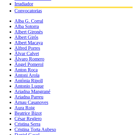
Irradiador
Convocatorias
Alba G. Corral
Alba Sotorra
Albert Gironès
Albert Girós
Albert Macaya
Alfred Porres
Àlvar Calvet
Álvaro Romero
Àngel Pomerol
Anton Roca
Antoni Arola
Antònia Ripoll
Antonio Luque
Ariadna Mangrané
Ariadna Parreu
Arnau Casanoves
Aura Roig
Beatrice Bizot
César Reglero
Cristina Serra
Cristina Torta Aubeso
Daniel Gasol