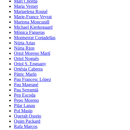
Mari Chordà
Maria Vernet
Mariaelena Roqué
Marie-France Veyrat
Mariona Moncunill
Michael Kierkegaard
Mònica Figueras
Montserrat Cortadellas
Núria Arias
Núria Rion
Oriol Moreno Martí
Oriol Noguès
Oriol S. Enguany
Ortésia Cabrera
Pàtric Marín
Pau Francesc López
Pau Magrané
Pau Serramià
Pep Escoda
Pepo Moreno
Pilar Lanau
Pol Masip
Queralt Osorio
Quim Packard
Rafa Marcos