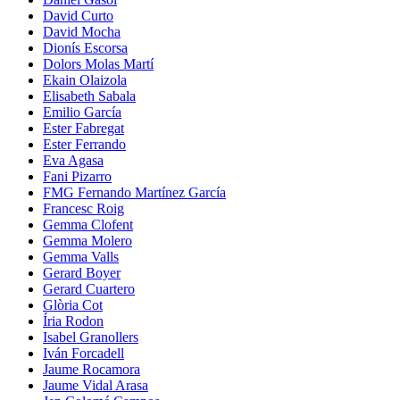
David Curto
David Mocha
Dionís Escorsa
Dolors Molas Martí
Ekain Olaizola
Elisabeth Sabala
Emilio García
Ester Fabregat
Ester Ferrando
Eva Agasa
Fani Pizarro
FMG Fernando Martínez García
Francesc Roig
Gemma Clofent
Gemma Molero
Gemma Valls
Gerard Boyer
Gerard Cuartero
Glòria Cot
Íria Rodon
Isabel Granollers
Iván Forcadell
Jaume Rocamora
Jaume Vidal Arasa