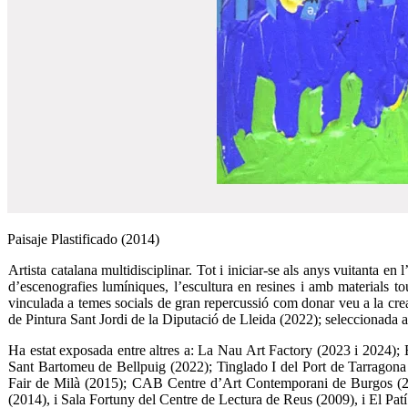
Paisaje Plastificado (2014)
Artista catalana multidisciplinar. Tot i iniciar-se als anys vuitanta en 
d’escenografies lumíniques, l’escultura en resines i amb materials to
vinculada a temes socials de gran repercussió com donar veu a la creaci
de Pintura Sant Jordi de la Diputació de Lleida (2022); seleccionada
Ha estat exposada entre altres a: La Nau Art Factory (2023 i 2024); 
Sant Bartomeu de Bellpuig (2022); Tinglado I del Port de Tarragona 
Fair de Milà (2015); CAB Centre d’Art Contemporani de Burgos 
(2014), i Sala Fortuny del Centre de Lectura de Reus (2009), i El Pat