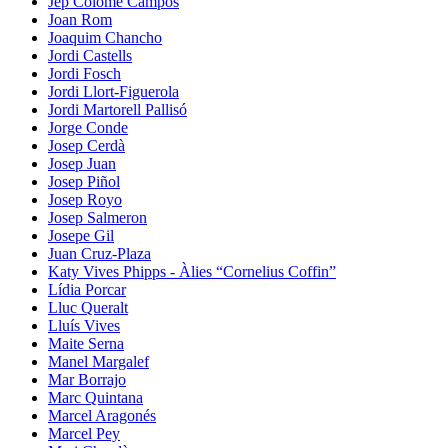
Jep Colomé Campos
Joan Rom
Joaquim Chancho
Jordi Castells
Jordi Fosch
Jordi Llort-Figuerola
Jordi Martorell Pallisó
Jorge Conde
Josep Cerdà
Josep Juan
Josep Piñol
Josep Royo
Josep Salmeron
Josepe Gil
Juan Cruz-Plaza
Katy Vives Phipps - Àlies “Cornelius Coffin”
Lídia Porcar
Lluc Queralt
Lluís Vives
Maite Serna
Manel Margalef
Mar Borrajo
Marc Quintana
Marcel Aragonés
Marcel Pey