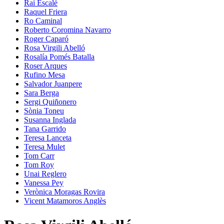
Rai Escalé
Raquel Friera
Ro Caminal
Roberto Coromina Navarro
Roger Caparó
Rosa Virgili Abelló
Rosalía Pomés Batalla
Roser Arques
Rufino Mesa
Salvador Juanpere
Sara Berga
Sergi Quiñonero
Sònia Toneu
Susanna Inglada
Tana Garrido
Teresa Lanceta
Teresa Mulet
Tom Carr
Tom Roy
Unai Reglero
Vanessa Pey
Verònica Moragas Rovira
Vicent Matamoros Anglès