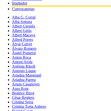
Irradiador
Convocatorias
Alba G. Corral
Alba Sotorra
Albert Gironès
Albert Girós
Albert Macaya
Alfred Porres
Àlvar Calvet
Álvaro Romero
Àngel Pomerol
Anton Roca
Antoni Arola
Antònia Ripoll
Antonio Luque
Ariadna Mangrané
Ariadna Parreu
Arnau Casanoves
Aura Roig
Beatrice Bizot
César Reglero
Cristina Serra
Cristina Torta Aubeso
Daniel Gasol