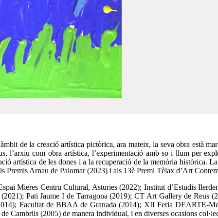
l’àmbit de la creació artística pictòrica, ara mateix, la seva obra està ma
us, l’arxiu com obra artística, l’experimentació amb so i llum per expl
ó artística de les dones i a la recuperació de la memòria històrica. La 
 als Premis Arnau de Palomar (2023) i als 13è Premi Tèlax d’Art Contem
Espai Mieres Centru Cultural, Asturies (2022); Institut d’Estudis Iler
(2021); Pati Jaume I de Tarragona (2019); CT Art Gallery de Reus (20
(2014); Facultat de BBAA de Granada (2014); XII Feria DEARTE-Me
í de Cambrils (2005) de manera individual, i en diverses ocasions col·le