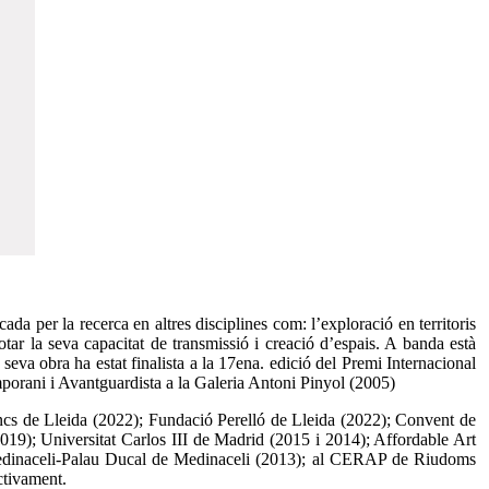
rcada per la recerca en altres disciplines com: l’exploració en territoris
otar la seva capacitat de transmissió i creació d’espais. A banda està
seva obra ha estat finalista a la 17ena. edició del Premi Internacional
porani i Avantguardista a la Galeria Antoni Pinyol (2005)
dencs de Lleida (2022); Fundació Perelló de Lleida (2022); Convent de
19); Universitat Carlos III de Madrid (2015 i 2014); Affordable Art
dinaceli-Palau Ducal de Medinaceli (2013); al CERAP de Riudoms
ctivament.