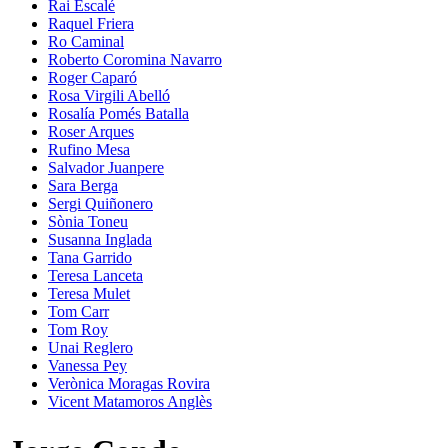
Rai Escalé
Raquel Friera
Ro Caminal
Roberto Coromina Navarro
Roger Caparó
Rosa Virgili Abelló
Rosalía Pomés Batalla
Roser Arques
Rufino Mesa
Salvador Juanpere
Sara Berga
Sergi Quiñonero
Sònia Toneu
Susanna Inglada
Tana Garrido
Teresa Lanceta
Teresa Mulet
Tom Carr
Tom Roy
Unai Reglero
Vanessa Pey
Verònica Moragas Rovira
Vicent Matamoros Anglès