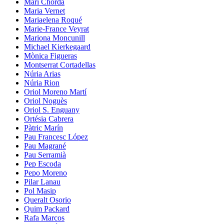
Mari Chordà
Maria Vernet
Mariaelena Roqué
Marie-France Veyrat
Mariona Moncunill
Michael Kierkegaard
Mònica Figueras
Montserrat Cortadellas
Núria Arias
Núria Rion
Oriol Moreno Martí
Oriol Noguès
Oriol S. Enguany
Ortésia Cabrera
Pàtric Marín
Pau Francesc López
Pau Magrané
Pau Serramià
Pep Escoda
Pepo Moreno
Pilar Lanau
Pol Masip
Queralt Osorio
Quim Packard
Rafa Marcos