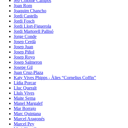
Jep Colomé Campos
Joan Rom
Joaquim Chancho
Jordi Castells
Jordi Fosch
Jordi Llort-Figuerola
Jordi Martorell Pallisó
Jorge Conde
Josep Cerdà
Josep Juan
Josep Piñol
Josep Royo
Josep Salmeron
Josepe Gil
Juan Cruz-Plaza
Katy Vives Phipps - Àlies “Cornelius Coffin”
Lídia Porcar
Lluc Queralt
Lluís Vives
Maite Serna
Manel Margalef
Mar Borrajo
Marc Quintana
Marcel Aragonés
Marcel Pey