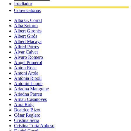
Irradiador
Convocatorias
Alba G. Corral
Alba Sotorra
Albert Gironès
Albert Girós
Albert Macaya
Alfred Porres
Àlvar Calvet
Álvaro Romero
Àngel Pomerol
Anton Roca
Antoni Arola
Antònia Ripoll
Antonio Luque
Ariadna Mangrané
Ariadna Parreu
Arnau Casanoves
Aura Roig
Beatrice Bizot
César Reglero
Cristina Serra
Cristina Torta Aubeso
Daniel Gasol