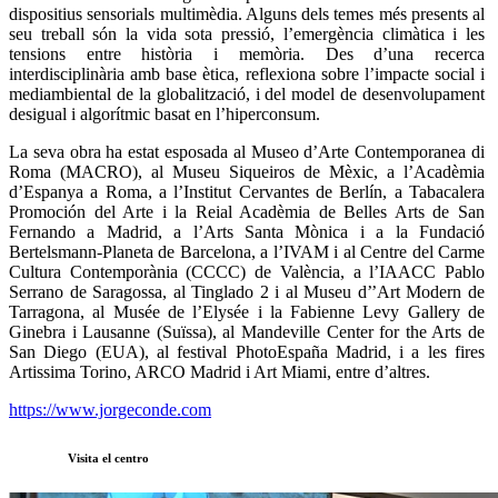
dispositius sensorials multimèdia. Alguns dels temes més presents al
seu treball són la vida sota pressió, l’emergència climàtica i les
tensions entre història i memòria. Des d’una recerca
interdisciplinària amb base ètica, reflexiona sobre l’impacte social i
mediambiental de la globalització, i del model de desenvolupament
desigual i algorítmic basat en l’hiperconsum.
La seva obra ha estat esposada al Museo d’Arte Contemporanea di
Roma (MACRO), al Museu Siqueiros de Mèxic, a l’Acadèmia
d’Espanya a Roma, a l’Institut Cervantes de Berlín, a Tabacalera
Promoción del Arte i la Reial Acadèmia de Belles Arts de San
Fernando a Madrid, a l’Arts Santa Mònica i a la Fundació
Bertelsmann-Planeta de Barcelona, a l’IVAM i al Centre del Carme
Cultura Contemporània (CCCC) de València, a l’IAACC Pablo
Serrano de Saragossa, al Tinglado 2 i al Museu d’’Art Modern de
Tarragona, al Musée de l’Elysée i la Fabienne Levy Gallery de
Ginebra i Lausanne (Suïssa), al Mandeville Center for the Arts de
San Diego (EUA), al festival PhotoEspaña Madrid, i a les fires
Artissima Torino, ARCO Madrid i Art Miami, entre d’altres.
https://www.jorgeconde.com
Visita el centro