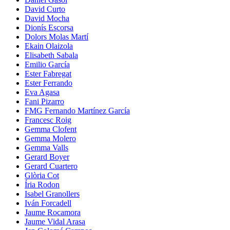
David Curto
David Mocha
Dionís Escorsa
Dolors Molas Martí
Ekain Olaizola
Elisabeth Sabala
Emilio García
Ester Fabregat
Ester Ferrando
Eva Agasa
Fani Pizarro
FMG Fernando Martínez García
Francesc Roig
Gemma Clofent
Gemma Molero
Gemma Valls
Gerard Boyer
Gerard Cuartero
Glòria Cot
Íria Rodon
Isabel Granollers
Iván Forcadell
Jaume Rocamora
Jaume Vidal Arasa