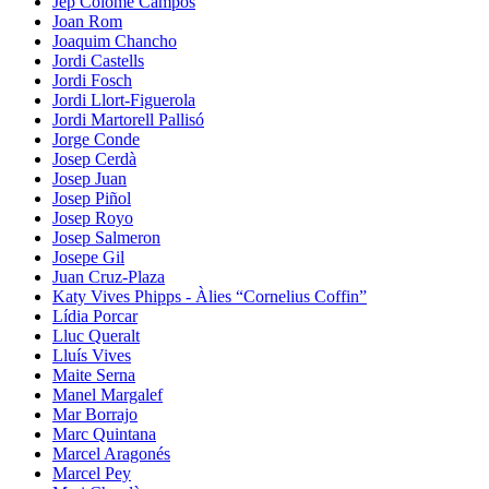
Jep Colomé Campos
Joan Rom
Joaquim Chancho
Jordi Castells
Jordi Fosch
Jordi Llort-Figuerola
Jordi Martorell Pallisó
Jorge Conde
Josep Cerdà
Josep Juan
Josep Piñol
Josep Royo
Josep Salmeron
Josepe Gil
Juan Cruz-Plaza
Katy Vives Phipps - Àlies “Cornelius Coffin”
Lídia Porcar
Lluc Queralt
Lluís Vives
Maite Serna
Manel Margalef
Mar Borrajo
Marc Quintana
Marcel Aragonés
Marcel Pey