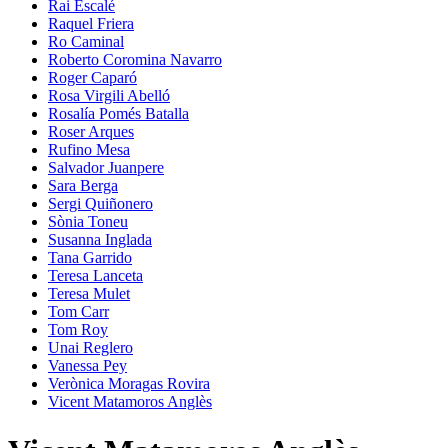
Rai Escalé
Raquel Friera
Ro Caminal
Roberto Coromina Navarro
Roger Caparó
Rosa Virgili Abelló
Rosalía Pomés Batalla
Roser Arques
Rufino Mesa
Salvador Juanpere
Sara Berga
Sergi Quiñonero
Sònia Toneu
Susanna Inglada
Tana Garrido
Teresa Lanceta
Teresa Mulet
Tom Carr
Tom Roy
Unai Reglero
Vanessa Pey
Verònica Moragas Rovira
Vicent Matamoros Anglès