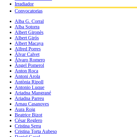
Irradiador
Convocatorias
Alba G. Corral
Alba Sotorra
Albert Gironès
Albert Girós
Albert Macaya
Alfred Porres
Àlvar Calvet
Álvaro Romero
Àngel Pomerol
Anton Roca
Antoni Arola
Antònia Ripoll
Antonio Luque
Ariadna Mangrané
Ariadna Parreu
Arnau Casanoves
Aura Roig
Beatrice Bizot
César Reglero
Cristina Serra
Cristina Torta Aubeso
Daniel Gasol