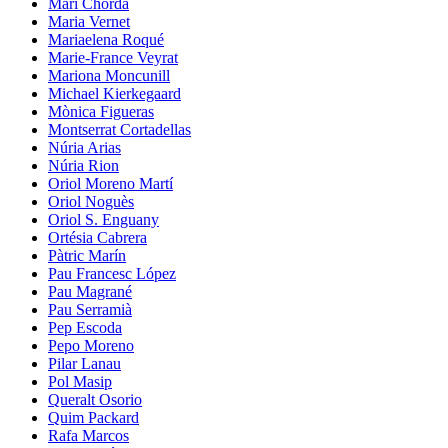
Mari Chordà
Maria Vernet
Mariaelena Roqué
Marie-France Veyrat
Mariona Moncunill
Michael Kierkegaard
Mònica Figueras
Montserrat Cortadellas
Núria Arias
Núria Rion
Oriol Moreno Martí
Oriol Noguès
Oriol S. Enguany
Ortésia Cabrera
Pàtric Marín
Pau Francesc López
Pau Magrané
Pau Serramià
Pep Escoda
Pepo Moreno
Pilar Lanau
Pol Masip
Queralt Osorio
Quim Packard
Rafa Marcos