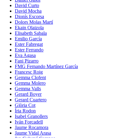
David Curto
David Mocha
Dionís Escorsa
Dolors Molas Martí
Ekain Olaizola
Elisabeth Sabala
Emilio García
Ester Fabregat
Ester Ferrando
Eva Agasa
Fani Pizarro
FMG Fernando Martínez García
Francesc Roig
Gemma Clofent
Gemma Molero
Gemma Valls
Gerard Boyer
Gerard Cuartero
Glòria Cot
Íria Rodon
Isabel Granollers
Iván Forcadell
Jaume Rocamora
Jaume Vidal Arasa