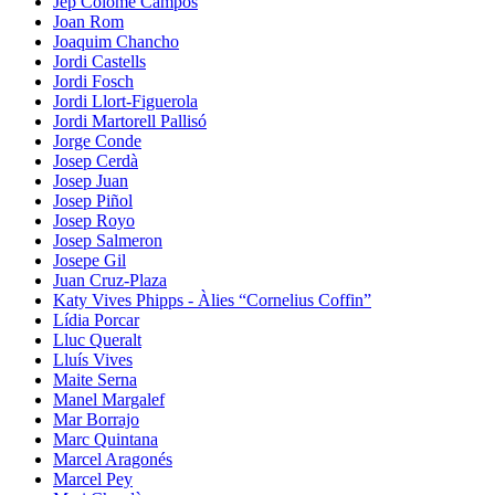
Jep Colomé Campos
Joan Rom
Joaquim Chancho
Jordi Castells
Jordi Fosch
Jordi Llort-Figuerola
Jordi Martorell Pallisó
Jorge Conde
Josep Cerdà
Josep Juan
Josep Piñol
Josep Royo
Josep Salmeron
Josepe Gil
Juan Cruz-Plaza
Katy Vives Phipps - Àlies “Cornelius Coffin”
Lídia Porcar
Lluc Queralt
Lluís Vives
Maite Serna
Manel Margalef
Mar Borrajo
Marc Quintana
Marcel Aragonés
Marcel Pey