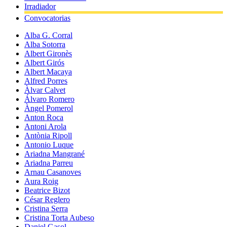
Irradiador
Convocatorias
Alba G. Corral
Alba Sotorra
Albert Gironès
Albert Girós
Albert Macaya
Alfred Porres
Àlvar Calvet
Álvaro Romero
Àngel Pomerol
Anton Roca
Antoni Arola
Antònia Ripoll
Antonio Luque
Ariadna Mangrané
Ariadna Parreu
Arnau Casanoves
Aura Roig
Beatrice Bizot
César Reglero
Cristina Serra
Cristina Torta Aubeso
Daniel Gasol