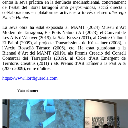
centra la seva pràctica en la denúncia mediambiental, concretament
de l’estat del litoral tarragoní amb
performances
, acció directa i
col·laboracions en plataformes activistes a través del seu
alter ego
Plastic Hunter
.
La seva obra ha estat exposada al MAMT (2024) Museu d’Art
Modern de Tarragona, Els Ports Natura i Art (2023), el Convent de
Les Arts d’Alcover (2019), la Sala Kesse (2011), al Centre Cultural
El Pallol (2009), al projecte Transmissions de Künstainer (2008), a
l’Arxiu Rosselló Tàrraco (2006), etc. Ha estat guardonat a la
Biennal d’Art del MAMT (2019), als Premis Creació del Consell
Comarcal del Tarragonès (2019), al Cicle d’Art Emergent de
Territoris Creatius (2011) i als Premis d’Art Efímer a la Part Alta
(2005-2009), entre d’altres.
https://www.llortfiguerola.com
Visita el centro