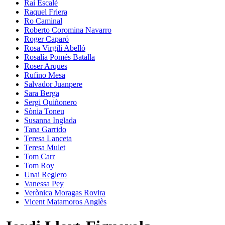
Rai Escalé
Raquel Friera
Ro Caminal
Roberto Coromina Navarro
Roger Caparó
Rosa Virgili Abelló
Rosalía Pomés Batalla
Roser Arques
Rufino Mesa
Salvador Juanpere
Sara Berga
Sergi Quiñonero
Sònia Toneu
Susanna Inglada
Tana Garrido
Teresa Lanceta
Teresa Mulet
Tom Carr
Tom Roy
Unai Reglero
Vanessa Pey
Verònica Moragas Rovira
Vicent Matamoros Anglès