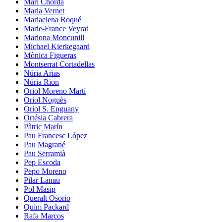
Mari Chordà
Maria Vernet
Mariaelena Roqué
Marie-France Veyrat
Mariona Moncunill
Michael Kierkegaard
Mònica Figueras
Montserrat Cortadellas
Núria Arias
Núria Rion
Oriol Moreno Martí
Oriol Noguès
Oriol S. Enguany
Ortésia Cabrera
Pàtric Marín
Pau Francesc López
Pau Magrané
Pau Serramià
Pep Escoda
Pepo Moreno
Pilar Lanau
Pol Masip
Queralt Osorio
Quim Packard
Rafa Marcos