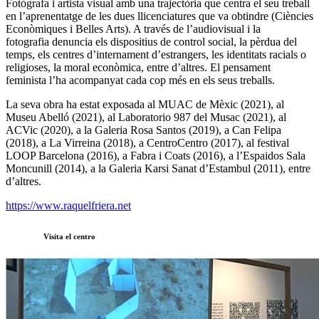
Fotògrafa i artista visual amb una trajectòria que centra el seu treball
en l’aprenentatge de les dues llicenciatures que va obtindre (Ciències
Econòmiques i Belles Arts). A través de l’audiovisual i la
fotografia denuncia els dispositius de control social, la pèrdua del
temps, els centres d’internament d’estrangers, les identitats racials o
religioses, la moral econòmica, entre d’altres. El pensament
feminista l’ha acompanyat cada cop més en els seus treballs.
La seva obra ha estat exposada al MUAC de Mèxic (2021), al
Museu Abelló (2021), al Laboratorio 987 del Musac (2021), al
ACVic (2020), a la Galeria Rosa Santos (2019), a Can Felipa
(2018), a La Virreina (2018), a CentroCentro (2017), al festival
LOOP Barcelona (2016), a Fabra i Coats (2016), a l’Espaidos Sala
Moncunill (2014), a la Galeria Karsi Sanat d’Estambul (2011), entre
d’altres.
https://www.raquelfriera.net
Visita el centro