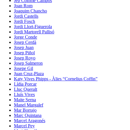
Jep Colomé Campos
Joan Rom
Joaquim Chancho
Jordi Castells
Jordi Fosch
Jordi Llort-Figuerola
Jordi Martorell Pallisó
Jorge Conde
Josep Cerdà
Josep Juan
Josep Piñol
Josep Royo
Josep Salmeron
Josepe Gil
Juan Cruz-Plaza
Katy Vives Phipps - Àlies “Cornelius Coffin”
Lídia Porcar
Lluc Queralt
Lluís Vives
Maite Serna
Manel Margalef
Mar Borrajo
Marc Quintana
Marcel Aragonés
Marcel Pey