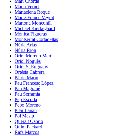
Mari Chordà
Maria Vernet
Mariaelena Roqué
Marie-France Veyrat
Mariona Moncunill
Michael Kierkegaard
Mònica Figueras
Montserrat Cortadellas
Núria Arias
Núria Rion
Oriol Moreno Martí
Oriol Noguès
Oriol S. Enguany
Ortésia Cabrera
Pàtric Marín
Pau Francesc López
Pau Magrané
Pau Serramià
Pep Escoda
Pepo Moreno
Pilar Lanau
Pol Masip
Queralt Osorio
Quim Packard
Rafa Marcos