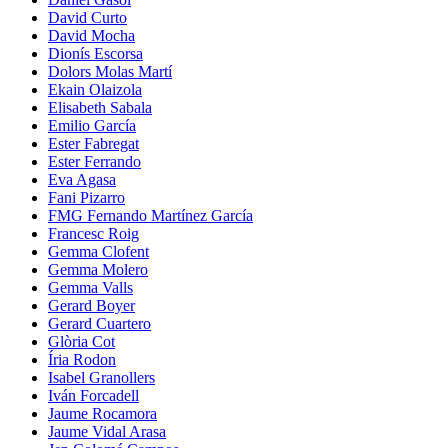
David Curto
David Mocha
Dionís Escorsa
Dolors Molas Martí
Ekain Olaizola
Elisabeth Sabala
Emilio García
Ester Fabregat
Ester Ferrando
Eva Agasa
Fani Pizarro
FMG Fernando Martínez García
Francesc Roig
Gemma Clofent
Gemma Molero
Gemma Valls
Gerard Boyer
Gerard Cuartero
Glòria Cot
Íria Rodon
Isabel Granollers
Iván Forcadell
Jaume Rocamora
Jaume Vidal Arasa