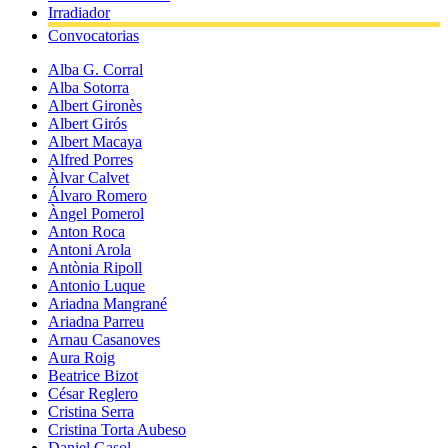
Irradiador
Convocatorias
Alba G. Corral
Alba Sotorra
Albert Gironès
Albert Girós
Albert Macaya
Alfred Porres
Àlvar Calvet
Álvaro Romero
Àngel Pomerol
Anton Roca
Antoni Arola
Antònia Ripoll
Antonio Luque
Ariadna Mangrané
Ariadna Parreu
Arnau Casanoves
Aura Roig
Beatrice Bizot
César Reglero
Cristina Serra
Cristina Torta Aubeso
Daniel Gasol