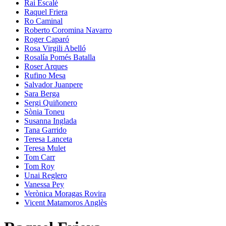
Rai Escalé
Raquel Friera
Ro Caminal
Roberto Coromina Navarro
Roger Caparó
Rosa Virgili Abelló
Rosalía Pomés Batalla
Roser Arques
Rufino Mesa
Salvador Juanpere
Sara Berga
Sergi Quiñonero
Sònia Toneu
Susanna Inglada
Tana Garrido
Teresa Lanceta
Teresa Mulet
Tom Carr
Tom Roy
Unai Reglero
Vanessa Pey
Verònica Moragas Rovira
Vicent Matamoros Anglès