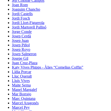
Jep Colomé Campos
Joan Rom
Joaquim Chancho
Jordi Castells
Jordi Fosch
Jordi Llort-Figuerola
Jordi Martorell Pallisó
Jorge Conde
Josep Cerdà
Josep Juan
Josep Piñol
Josep Royo
Josep Salmeron
Josepe Gil
Juan Cruz-Plaza
Katy Vives Phipps - Àlies “Cornelius Coffin”
Lídia Porcar
Lluc Queralt
Lluís Vives
Maite Serna
Manel Margalef
Mar Borrajo
Marc Quintana
Marcel Aragonés
Marcel Pey