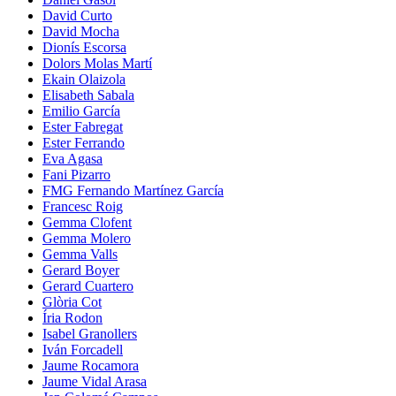
David Curto
David Mocha
Dionís Escorsa
Dolors Molas Martí
Ekain Olaizola
Elisabeth Sabala
Emilio García
Ester Fabregat
Ester Ferrando
Eva Agasa
Fani Pizarro
FMG Fernando Martínez García
Francesc Roig
Gemma Clofent
Gemma Molero
Gemma Valls
Gerard Boyer
Gerard Cuartero
Glòria Cot
Íria Rodon
Isabel Granollers
Iván Forcadell
Jaume Rocamora
Jaume Vidal Arasa