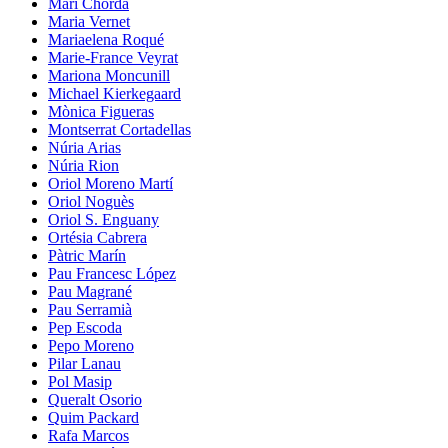
Mari Chordà
Maria Vernet
Mariaelena Roqué
Marie-France Veyrat
Mariona Moncunill
Michael Kierkegaard
Mònica Figueras
Montserrat Cortadellas
Núria Arias
Núria Rion
Oriol Moreno Martí
Oriol Noguès
Oriol S. Enguany
Ortésia Cabrera
Pàtric Marín
Pau Francesc López
Pau Magrané
Pau Serramià
Pep Escoda
Pepo Moreno
Pilar Lanau
Pol Masip
Queralt Osorio
Quim Packard
Rafa Marcos