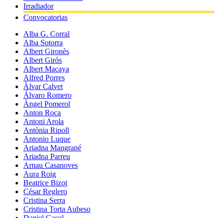
Irradiador
Convocatorias
Alba G. Corral
Alba Sotorra
Albert Gironès
Albert Girós
Albert Macaya
Alfred Porres
Àlvar Calvet
Álvaro Romero
Àngel Pomerol
Anton Roca
Antoni Arola
Antònia Ripoll
Antonio Luque
Ariadna Mangrané
Ariadna Parreu
Arnau Casanoves
Aura Roig
Beatrice Bizot
César Reglero
Cristina Serra
Cristina Torta Aubeso
Daniel Gasol