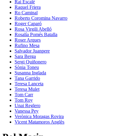
Rai Escalé
Raquel Friera
Ro Caminal
Roberto Coromina Navarro
Roger Caparó
Rosa Virgili Abelló
Rosalía Pomés Batalla
Roser Arques
Rufino Mesa
Salvador Juanpere
Sara Berga
Sergi Quiñonero
Sònia Toneu
Susanna Inglada
Tana Garrido
Teresa Lanceta
Teresa Mulet
Tom Carr
Tom Roy
Unai Reglero
Vanessa Pey
Verònica Moragas Rovira
Vicent Matamoros Anglès