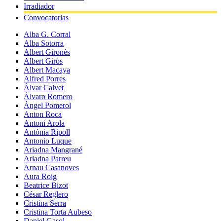
Irradiador
Convocatorias
Alba G. Corral
Alba Sotorra
Albert Gironès
Albert Girós
Albert Macaya
Alfred Porres
Àlvar Calvet
Álvaro Romero
Àngel Pomerol
Anton Roca
Antoni Arola
Antònia Ripoll
Antonio Luque
Ariadna Mangrané
Ariadna Parreu
Arnau Casanoves
Aura Roig
Beatrice Bizot
César Reglero
Cristina Serra
Cristina Torta Aubeso
Daniel Gasol