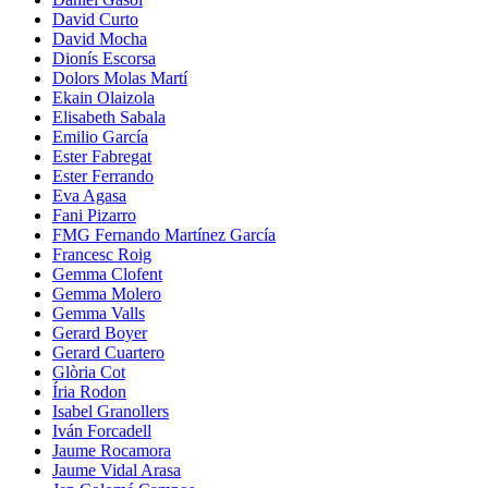
David Curto
David Mocha
Dionís Escorsa
Dolors Molas Martí
Ekain Olaizola
Elisabeth Sabala
Emilio García
Ester Fabregat
Ester Ferrando
Eva Agasa
Fani Pizarro
FMG Fernando Martínez García
Francesc Roig
Gemma Clofent
Gemma Molero
Gemma Valls
Gerard Boyer
Gerard Cuartero
Glòria Cot
Íria Rodon
Isabel Granollers
Iván Forcadell
Jaume Rocamora
Jaume Vidal Arasa