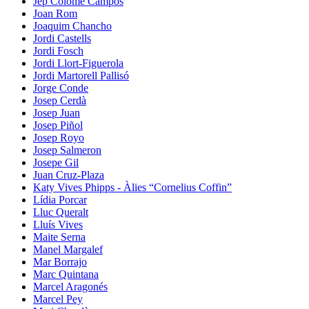
Jep Colomé Campos
Joan Rom
Joaquim Chancho
Jordi Castells
Jordi Fosch
Jordi Llort-Figuerola
Jordi Martorell Pallisó
Jorge Conde
Josep Cerdà
Josep Juan
Josep Piñol
Josep Royo
Josep Salmeron
Josepe Gil
Juan Cruz-Plaza
Katy Vives Phipps - Àlies “Cornelius Coffin”
Lídia Porcar
Lluc Queralt
Lluís Vives
Maite Serna
Manel Margalef
Mar Borrajo
Marc Quintana
Marcel Aragonés
Marcel Pey