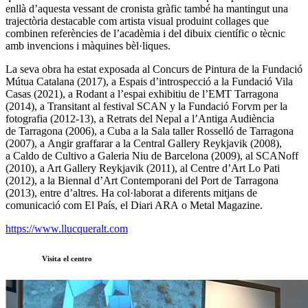
enllà d’aquesta vessant de cronista gràfic també ha mantingut una
trajectòria destacable com artista visual produint collages que
combinen referències de l’acadèmia i del dibuix científic o tècnic
amb invencions i màquines bèl·liques.
La seva obra ha estat exposada al Concurs de Pintura de la Fundació
Mútua Catalana (2017), a Espais d’introspecció a la Fundació Vila
Casas (2021), a Rodant a l’espai exhibitiu de l’EMT Tarragona
(2014), a Transitant al festival SCAN y la Fundació Forvm per la
fotografia (2012-13), a Retrats del Nepal a l’Antiga Audiència
de Tarragona (2006), a Cuba a la Sala taller Rosselló de Tarragona
(2007), a Angir graffarar a la Central Gallery Reykjavik (2008),
a Caldo de Cultivo a Galeria Niu de Barcelona (2009), al SCANoff
(2010), a Art Gallery Reykjavik (2011), al Centre d’Art Lo Pati
(2012), a la Biennal d’Art Contemporani del Port de Tarragona
(2013), entre d’altres. Ha col·laborat a diferents mitjans de
comunicació com El País, el Diari ARA o Metal Magazine.
https://www.llucqueralt.com
Visita el centro