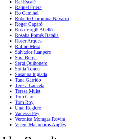
Rai Escalé
Raquel Friera
Ro Caminal
Roberto Coromina Navarro
Roger Caparó
Rosa Virgili Abelló
Rosalía Pomés Batalla
Roser Arques
Rufino Mesa
Salvador Juanpere
Sara Berga
Sergi Quiñonero
Sònia Toneu
Susanna Inglada
Tana Garrido
Teresa Lanceta
Teresa Mulet
Tom Carr
Tom Roy
Unai Reglero
Vanessa Pey
Verònica Moragas Rovira
Vicent Matamoros Anglès