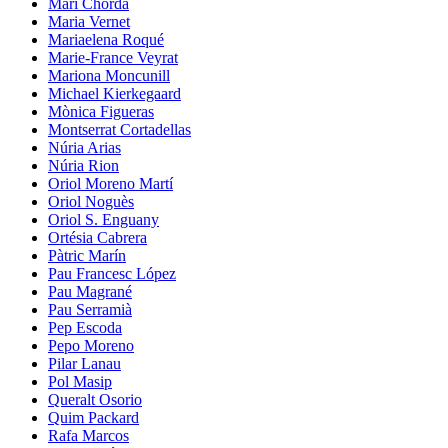
Mari Chordà
Maria Vernet
Mariaelena Roqué
Marie-France Veyrat
Mariona Moncunill
Michael Kierkegaard
Mònica Figueras
Montserrat Cortadellas
Núria Arias
Núria Rion
Oriol Moreno Martí
Oriol Noguès
Oriol S. Enguany
Ortésia Cabrera
Pàtric Marín
Pau Francesc López
Pau Magrané
Pau Serramià
Pep Escoda
Pepo Moreno
Pilar Lanau
Pol Masip
Queralt Osorio
Quim Packard
Rafa Marcos