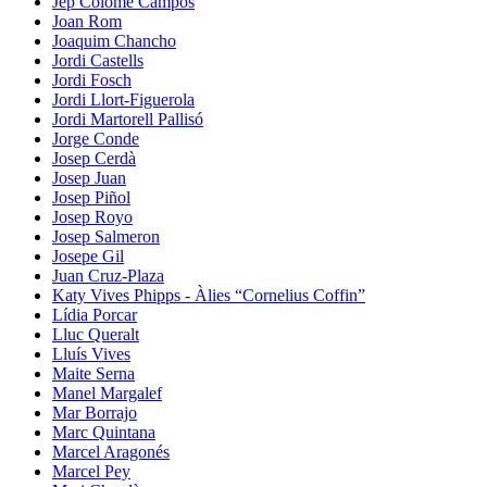
Jep Colomé Campos
Joan Rom
Joaquim Chancho
Jordi Castells
Jordi Fosch
Jordi Llort-Figuerola
Jordi Martorell Pallisó
Jorge Conde
Josep Cerdà
Josep Juan
Josep Piñol
Josep Royo
Josep Salmeron
Josepe Gil
Juan Cruz-Plaza
Katy Vives Phipps - Àlies “Cornelius Coffin”
Lídia Porcar
Lluc Queralt
Lluís Vives
Maite Serna
Manel Margalef
Mar Borrajo
Marc Quintana
Marcel Aragonés
Marcel Pey