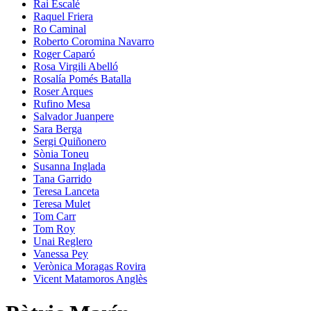
Rai Escalé
Raquel Friera
Ro Caminal
Roberto Coromina Navarro
Roger Caparó
Rosa Virgili Abelló
Rosalía Pomés Batalla
Roser Arques
Rufino Mesa
Salvador Juanpere
Sara Berga
Sergi Quiñonero
Sònia Toneu
Susanna Inglada
Tana Garrido
Teresa Lanceta
Teresa Mulet
Tom Carr
Tom Roy
Unai Reglero
Vanessa Pey
Verònica Moragas Rovira
Vicent Matamoros Anglès