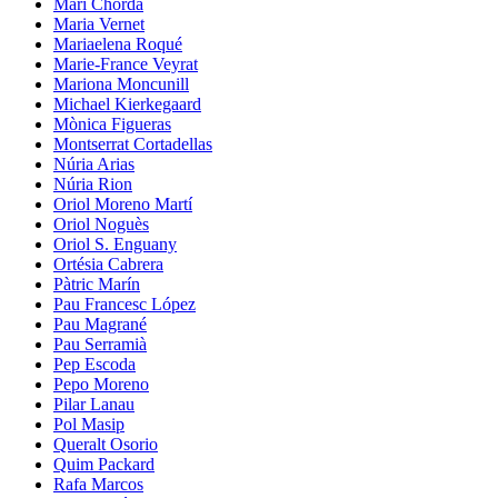
Mari Chordà
Maria Vernet
Mariaelena Roqué
Marie-France Veyrat
Mariona Moncunill
Michael Kierkegaard
Mònica Figueras
Montserrat Cortadellas
Núria Arias
Núria Rion
Oriol Moreno Martí
Oriol Noguès
Oriol S. Enguany
Ortésia Cabrera
Pàtric Marín
Pau Francesc López
Pau Magrané
Pau Serramià
Pep Escoda
Pepo Moreno
Pilar Lanau
Pol Masip
Queralt Osorio
Quim Packard
Rafa Marcos