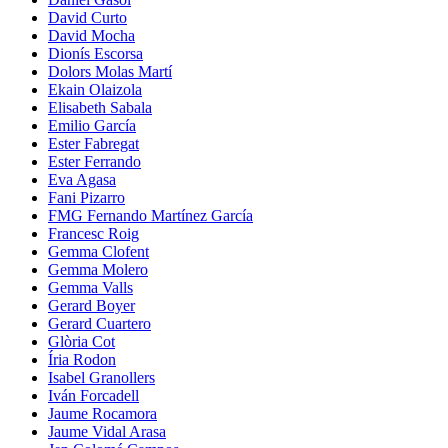
David Curto
David Mocha
Dionís Escorsa
Dolors Molas Martí
Ekain Olaizola
Elisabeth Sabala
Emilio García
Ester Fabregat
Ester Ferrando
Eva Agasa
Fani Pizarro
FMG Fernando Martínez García
Francesc Roig
Gemma Clofent
Gemma Molero
Gemma Valls
Gerard Boyer
Gerard Cuartero
Glòria Cot
Íria Rodon
Isabel Granollers
Iván Forcadell
Jaume Rocamora
Jaume Vidal Arasa