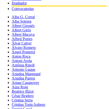
Irradiador
Convocatorias
Alba G. Corral
Alba Sotorra
Albert Gironès
Albert Girós
Albert Macaya
Alfred Porres
Àlvar Calvet
Álvaro Romero
Àngel Pomerol
Anton Roca
Antoni Arola
Antònia Ripoll
Antonio Luque
Ariadna Mangrané
Ariadna Parreu
Arnau Casanoves
Aura Roig
Beatrice Bizot
César Reglero
Cristina Serra
Cristina Torta Aubeso
Daniel Gasol